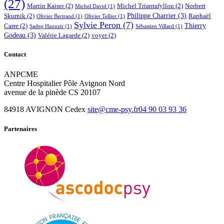
(27)
Martin Kaiser
(2)
Michel Triantafyllou
(2)
Norbert
Michel David
(1)
Philippe Charrier
(3)
Skurnik
(2)
Raphaël
Olivier Bertrand
(1)
Olivier Tellier
(1)
Sylvie Peron
(7)
Thierry
Carre
(2)
Sadeq Haouzir
(1)
Sébastien Villard
(1)
Godeau
(3)
Valérie Lagarde
(2)
voyer
(2)
Contact
ANPCME
Centre Hospitalier Pôle Avignon Nord
avenue de la pinède CS 20107
84918 AVIGNON Cedex
site@cme-psy.fr
04 90 03 93 36
Partenaires