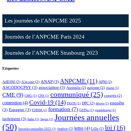
Les journées de l’ANPCME 2025
Journées de l’ANPCME Paris 2024
Journées de l’ANPCME Strasbourg 2023
Etiquettes
ANPCME
(11)
ANAP
(3)
AdESM
(2)
A la une
(2)
APM
(2)
ASCODOCPSY
(3)
association
(3)
Australie
(2)
autisme
(2)
charte
(1)
communiqué
(25)
CME
(9)
congrès
(2)
CMG
(1)
CNS
(1)
Covid-19
(14)
contention
(4)
enquête
DPC
(2)
DGOS
(1)
décret
(1)
formation
(7)
(3)
Espagne
(3)
F2RSM
(1)
GEPSo
(1)
guadeloupe
(1)
Journées annuelles
isolement
(3)
Italie
(1)
Japon
(1)
(50)
loi
(16)
lettre
(4)
justice
(2)
Lille
(2)
Journées annuelles 2022
(1)