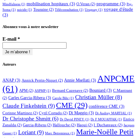
mobilisation hopitaux
(3)
programme
(3)
O.Veran
(2)
Mindfulness
(1)
Psy-
voyage d'étude
Touraine
(2)
Soma
(1)
suicide
(1)
Téléconsultation
(1)
Uruguay
(1)
(3)
Abonnez-vous à notre newsletter
E-mail
*
Auteurs
ANPCME
ANAP
(3)
Annie Msellati
(3)
Annick Perrin-Niquet
(2)
(61)
Bouniard
(3)
APM
(2)
Bernard Cazenave
(2)
C.Mantrant
ASPMP
(1)
Christian Müller
(8)
Carles Garcia-Ribera
(3)
(2)
Carole Bihr
(1)
CME
(29)
Claude Finkelstein
(9)
conférence CME
(3)
Di Maggio
(3)
Corinne Martinez
(2)
Cyril Corrado
(2)
Dr Audrey MARTIAL
(1)
Dr Christophe Shmitt
(6)
Enrico
Dr David PINEY
(1)
Dr F MOUAFFAK
(1)
Zanalda
(2)
Garcia-Ribera
(2)
Hallouche
(2)
Haoui
(2)
I. Duchateaux
(2)
Jacques
Marie-Noëlle Petit
Loriant
(9)
Gasser
(1)
Marc Betremieux
(1)