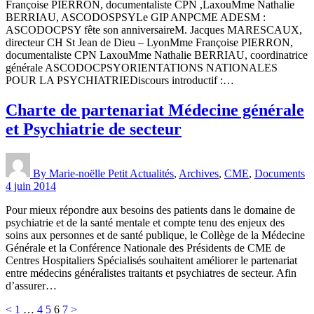
Françoise PIERRON, documentaliste CPN ,LaxouMme Nathalie
BERRIAU, ASCODOSPSYLe GIP ANPCME ADESM :
ASCODOCPSY fête son anniversaireM. Jacques MARESCAUX,
directeur CH St Jean de Dieu – LyonMme Françoise PIERRON,
documentaliste CPN LaxouMme Nathalie BERRIAU, coordinatrice
générale ASCODOCPSYORIENTATIONS NATIONALES
POUR LA PSYCHIATRIEDiscours introductif :…
Charte de partenariat Médecine générale
et Psychiatrie de secteur
By Marie-noëlle Petit
Actualités
,
Archives
,
CME
,
Documents
4 juin 2014
Pour mieux répondre aux besoins des patients dans le domaine de
psychiatrie et de la santé mentale et compte tenu des enjeux des
soins aux personnes et de santé publique, le Collège de la Médecine
Générale et la Conférence Nationale des Présidents de CME de
Centres Hospitaliers Spécialisés souhaitent améliorer le partenariat
entre médecins généralistes traitants et psychiatres de secteur. Afin
d’assurer…
Pagination
Page
Page
Page
Page
Page
<
1
…
4
5
6
7
>