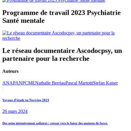
Programme de travail 2023 Psychiatrie
Santé mentale
Le réseau documentaire Ascodocpsy, un
partenaire pour la recherche
Auteurs
ANAP
ANPCME
Nathalie Berriau
Pascal Mariotti
Stefan Kaiser
Navigation
Previous
post:
de
Voyage d’étude en Norvège 2023
l’article
26 mars 2024
Next
Des soins intensivement asilaires : retour vers le futur des maisons de force.
post: