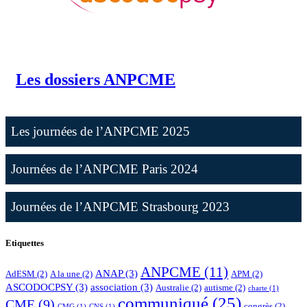
Les dossiers ANPCME
Les journées de l’ANPCME 2025
Journées de l’ANPCME Paris 2024
Journées de l’ANPCME Strasbourg 2023
Etiquettes
ANPCME
(11)
ANAP
(3)
AdESM
(2)
A la une
(2)
APM
(2)
ASCODOCPSY
(3)
association
(3)
Australie
(2)
autisme
(2)
charte
(1)
communiqué
(25)
CME
(9)
congrès
(2)
CMG
(1)
CNS
(1)