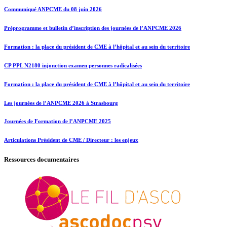
Communiqué ANPCME du 08 juin 2026
Préprogramme et bulletin d’inscription des journées de l’ANPCME 2026
Formation : la place du président de CME à l’hôpital et au sein du territoire
CP PPL N2180 injonction examen personnes radicalisées
Formation : la place du président de CME à l’hôpital et au sein du territoire
Les journées de l’ANPCME 2026 à Strasbourg
Journées de Formation de l’ANPCME 2025
Articulations Président de CME / Directeur : les enjeux
Ressources documentaires