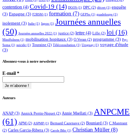
Covid-19
(14)
contention
(4)
enquête
DPC
(2)
DGOS
(1)
décret
(1)
formation
(7)
(3)
Espagne
(3)
F2RSM
(1)
GEPSo
(1)
guadeloupe
(1)
Journées annuelles
isolement
(3)
Italie
(1)
Japon
(1)
(50)
loi
(16)
lettre
(4)
justice
(2)
Lille
(2)
Journées annuelles 2022
(1)
mobilisation hopitaux
(3)
programme
(3)
O.Veran
(2)
Mindfulness
(1)
Psy-
voyage d'étude
Touraine
(2)
Soma
(1)
suicide
(1)
Téléconsultation
(1)
Uruguay
(1)
(3)
Abonnez-vous à notre newsletter
E-mail
*
Auteurs
ANPCME
ANAP
(3)
Annie Msellati
(3)
Annick Perrin-Niquet
(2)
(61)
Bouniard
(3)
APM
(2)
Bernard Cazenave
(2)
C.Mantrant
ASPMP
(1)
Christian Müller
(8)
Carles Garcia-Ribera
(3)
(2)
Carole Bihr
(1)