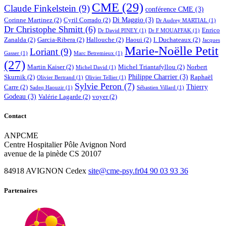
CME
(29)
Claude Finkelstein
(9)
conférence CME
(3)
Di Maggio
(3)
Corinne Martinez
(2)
Cyril Corrado
(2)
Dr Audrey MARTIAL
(1)
Dr Christophe Shmitt
(6)
Enrico
Dr David PINEY
(1)
Dr F MOUAFFAK
(1)
Zanalda
(2)
Garcia-Ribera
(2)
Hallouche
(2)
Haoui
(2)
I. Duchateaux
(2)
Jacques
Marie-Noëlle Petit
Loriant
(9)
Gasser
(1)
Marc Betremieux
(1)
(27)
Martin Kaiser
(2)
Michel Triantafyllou
(2)
Norbert
Michel David
(1)
Philippe Charrier
(3)
Skurnik
(2)
Raphaël
Olivier Bertrand
(1)
Olivier Tellier
(1)
Sylvie Peron
(7)
Thierry
Carre
(2)
Sadeq Haouzir
(1)
Sébastien Villard
(1)
Godeau
(3)
Valérie Lagarde
(2)
voyer
(2)
Contact
ANPCME
Centre Hospitalier Pôle Avignon Nord
avenue de la pinède CS 20107
84918 AVIGNON Cedex
site@cme-psy.fr
04 90 03 93 36
Partenaires