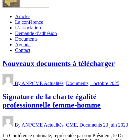
Articles
La conférence
L’association
Demande d’adhésion
Documents
Agenda
Contact
Nouveaux documents à télécharger
By ANPCME
Actualités
,
Documents
1 octobre 2025
Signature de la charte égalité
professionnelle femme-homme
By ANPCME
Actualités
,
CME
,
Documents
23 juin 2023
La Conférence nationale, représentée par son Président, le Dr