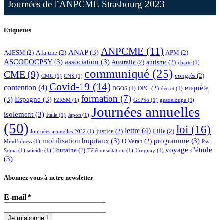
Journées de l’ANPCME Strasbourg 2023
Etiquettes
ANPCME
(11)
ANAP
(3)
AdESM
(2)
A la une
(2)
APM
(2)
ASCODOCPSY
(3)
association
(3)
Australie
(2)
autisme
(2)
charte
(1)
communiqué
(25)
CME
(9)
congrès
(2)
CMG
(1)
CNS
(1)
Covid-19
(14)
contention
(4)
enquête
DPC
(2)
DGOS
(1)
décret
(1)
formation
(7)
(3)
Espagne
(3)
F2RSM
(1)
GEPSo
(1)
guadeloupe
(1)
Journées annuelles
isolement
(3)
Italie
(1)
Japon
(1)
(50)
loi
(16)
lettre
(4)
justice
(2)
Lille
(2)
Journées annuelles 2022
(1)
mobilisation hopitaux
(3)
programme
(3)
O.Veran
(2)
Mindfulness
(1)
Psy-
voyage d'étude
Touraine
(2)
Soma
(1)
suicide
(1)
Téléconsultation
(1)
Uruguay
(1)
(3)
Abonnez-vous à notre newsletter
E-mail
*