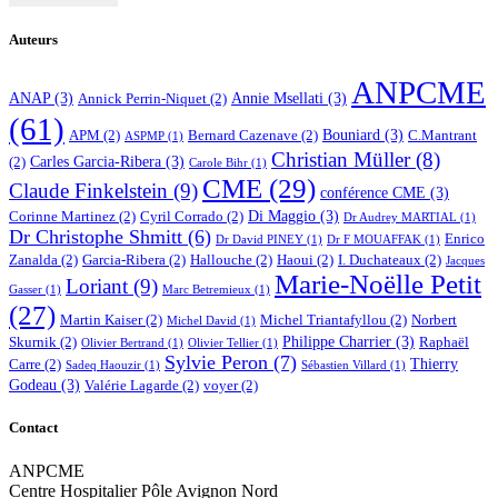
Auteurs
ANPCME
ANAP
(3)
Annie Msellati
(3)
Annick Perrin-Niquet
(2)
(61)
Bouniard
(3)
APM
(2)
Bernard Cazenave
(2)
C.Mantrant
ASPMP
(1)
Christian Müller
(8)
Carles Garcia-Ribera
(3)
(2)
Carole Bihr
(1)
CME
(29)
Claude Finkelstein
(9)
conférence CME
(3)
Di Maggio
(3)
Corinne Martinez
(2)
Cyril Corrado
(2)
Dr Audrey MARTIAL
(1)
Dr Christophe Shmitt
(6)
Enrico
Dr David PINEY
(1)
Dr F MOUAFFAK
(1)
Zanalda
(2)
Garcia-Ribera
(2)
Hallouche
(2)
Haoui
(2)
I. Duchateaux
(2)
Jacques
Marie-Noëlle Petit
Loriant
(9)
Gasser
(1)
Marc Betremieux
(1)
(27)
Martin Kaiser
(2)
Michel Triantafyllou
(2)
Norbert
Michel David
(1)
Philippe Charrier
(3)
Skurnik
(2)
Raphaël
Olivier Bertrand
(1)
Olivier Tellier
(1)
Sylvie Peron
(7)
Thierry
Carre
(2)
Sadeq Haouzir
(1)
Sébastien Villard
(1)
Godeau
(3)
Valérie Lagarde
(2)
voyer
(2)
Contact
ANPCME
Centre Hospitalier Pôle Avignon Nord