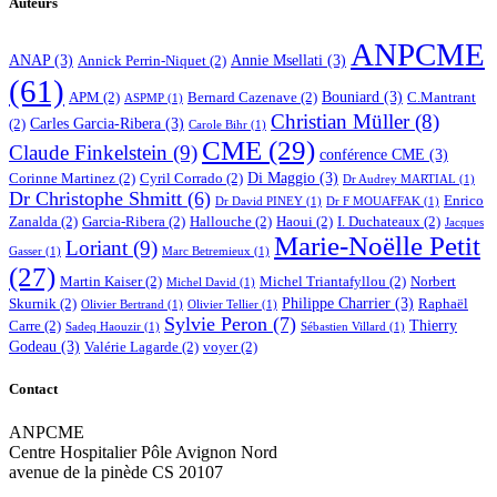
Auteurs
ANPCME
ANAP
(3)
Annie Msellati
(3)
Annick Perrin-Niquet
(2)
(61)
Bouniard
(3)
APM
(2)
Bernard Cazenave
(2)
C.Mantrant
ASPMP
(1)
Christian Müller
(8)
Carles Garcia-Ribera
(3)
(2)
Carole Bihr
(1)
CME
(29)
Claude Finkelstein
(9)
conférence CME
(3)
Di Maggio
(3)
Corinne Martinez
(2)
Cyril Corrado
(2)
Dr Audrey MARTIAL
(1)
Dr Christophe Shmitt
(6)
Enrico
Dr David PINEY
(1)
Dr F MOUAFFAK
(1)
Zanalda
(2)
Garcia-Ribera
(2)
Hallouche
(2)
Haoui
(2)
I. Duchateaux
(2)
Jacques
Marie-Noëlle Petit
Loriant
(9)
Gasser
(1)
Marc Betremieux
(1)
(27)
Martin Kaiser
(2)
Michel Triantafyllou
(2)
Norbert
Michel David
(1)
Philippe Charrier
(3)
Skurnik
(2)
Raphaël
Olivier Bertrand
(1)
Olivier Tellier
(1)
Sylvie Peron
(7)
Thierry
Carre
(2)
Sadeq Haouzir
(1)
Sébastien Villard
(1)
Godeau
(3)
Valérie Lagarde
(2)
voyer
(2)
Contact
ANPCME
Centre Hospitalier Pôle Avignon Nord
avenue de la pinède CS 20107