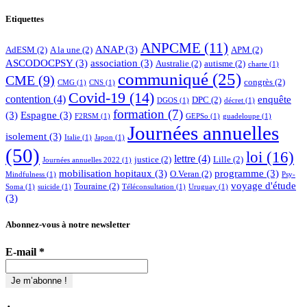
Etiquettes
ANPCME
(11)
ANAP
(3)
AdESM
(2)
A la une
(2)
APM
(2)
ASCODOCPSY
(3)
association
(3)
Australie
(2)
autisme
(2)
charte
(1)
communiqué
(25)
CME
(9)
congrès
(2)
CMG
(1)
CNS
(1)
Covid-19
(14)
contention
(4)
enquête
DPC
(2)
DGOS
(1)
décret
(1)
formation
(7)
(3)
Espagne
(3)
F2RSM
(1)
GEPSo
(1)
guadeloupe
(1)
Journées annuelles
isolement
(3)
Italie
(1)
Japon
(1)
(50)
loi
(16)
lettre
(4)
justice
(2)
Lille
(2)
Journées annuelles 2022
(1)
mobilisation hopitaux
(3)
programme
(3)
O.Veran
(2)
Mindfulness
(1)
Psy-
voyage d'étude
Touraine
(2)
Soma
(1)
suicide
(1)
Téléconsultation
(1)
Uruguay
(1)
(3)
Abonnez-vous à notre newsletter
E-mail
*