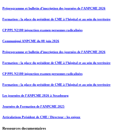
Préprogramme et bulletin d’inscription des journées de l’ANPCME 2026
Formation : la place du président de CME à l’hôpital et au sein du territoire
CP PPL N2180 injonction examen personnes radicalisées
Communiqué ANPCME du 08 juin 2026
Préprogramme et bulletin d’inscription des journées de l’ANPCME 2026
Formation : la place du président de CME à l’hôpital et au sein du territoire
CP PPL N2180 injonction examen personnes radicalisées
Formation : la place du président de CME à l’hôpital et au sein du territoire
Les journées de l’ANPCME 2026 à Strasbourg
Journées de Formation de l’ANPCME 2025
Articulations Président de CME / Directeur : les enjeux
Ressources documentaires