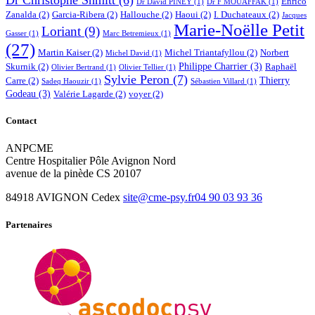
Enrico
Dr David PINEY
(1)
Dr F MOUAFFAK
(1)
Zanalda
(2)
Garcia-Ribera
(2)
Hallouche
(2)
Haoui
(2)
I. Duchateaux
(2)
Jacques
Marie-Noëlle Petit
Loriant
(9)
Gasser
(1)
Marc Betremieux
(1)
(27)
Martin Kaiser
(2)
Michel Triantafyllou
(2)
Norbert
Michel David
(1)
Philippe Charrier
(3)
Skurnik
(2)
Raphaël
Olivier Bertrand
(1)
Olivier Tellier
(1)
Sylvie Peron
(7)
Thierry
Carre
(2)
Sadeq Haouzir
(1)
Sébastien Villard
(1)
Godeau
(3)
Valérie Lagarde
(2)
voyer
(2)
Contact
ANPCME
Centre Hospitalier Pôle Avignon Nord
avenue de la pinède CS 20107
84918 AVIGNON Cedex
site@cme-psy.fr
04 90 03 93 36
Partenaires