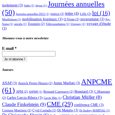
Journées annuelles
isolement
(3)
Italie
(1)
Japon
(1)
(50)
loi
(16)
lettre
(4)
justice
(2)
Lille
(2)
Journées annuelles 2022
(1)
mobilisation hopitaux
(3)
programme
(3)
O.Veran
(2)
Mindfulness
(1)
Psy-
voyage d'étude
Touraine
(2)
Soma
(1)
suicide
(1)
Téléconsultation
(1)
Uruguay
(1)
(3)
Abonnez-vous à notre newsletter
E-mail
*
Auteurs
ANPCME
ANAP
(3)
Annie Msellati
(3)
Annick Perrin-Niquet
(2)
(61)
Bouniard
(3)
APM
(2)
Bernard Cazenave
(2)
C.Mantrant
ASPMP
(1)
Christian Müller
(8)
Carles Garcia-Ribera
(3)
(2)
Carole Bihr
(1)
CME
(29)
Claude Finkelstein
(9)
conférence CME
(3)
Di Maggio
(3)
Corinne Martinez
(2)
Cyril Corrado
(2)
Dr Audrey MARTIAL
(1)
Dr Christophe Shmitt
(6)