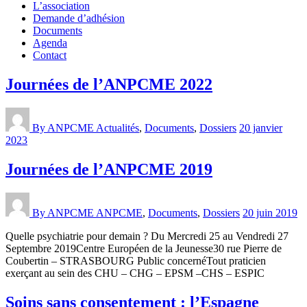
L’association
Demande d’adhésion
Documents
Agenda
Contact
Journées de l’ANPCME 2022
By ANPCME
Actualités
,
Documents
,
Dossiers
20 janvier
2023
Journées de l’ANPCME 2019
By ANPCME
ANPCME
,
Documents
,
Dossiers
20 juin 2019
Quelle psychiatrie pour demain ? Du Mercredi 25 au Vendredi 27
Septembre 2019Centre Européen de la Jeunesse30 rue Pierre de
Coubertin – STRASBOURG Public concernéTout praticien
exerçant au sein des CHU – CHG – EPSM –CHS – ESPIC
Soins sans consentement : l’Espagne