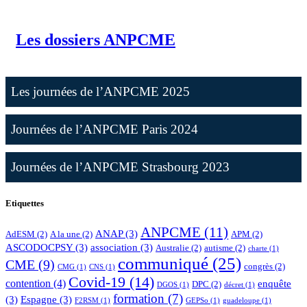
Les dossiers ANPCME
Les journées de l’ANPCME 2025
Journées de l’ANPCME Paris 2024
Journées de l’ANPCME Strasbourg 2023
Etiquettes
ANPCME
(11)
ANAP
(3)
AdESM
(2)
A la une
(2)
APM
(2)
ASCODOCPSY
(3)
association
(3)
Australie
(2)
autisme
(2)
charte
(1)
communiqué
(25)
CME
(9)
congrès
(2)
CMG
(1)
CNS
(1)
Covid-19
(14)
contention
(4)
enquête
DPC
(2)
DGOS
(1)
décret
(1)
formation
(7)
(3)
Espagne
(3)
F2RSM
(1)
GEPSo
(1)
guadeloupe
(1)