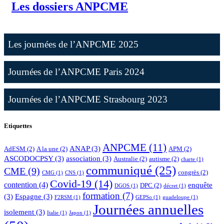
Les dossiers ANPCME
Les journées de l’ANPCME 2025
Journées de l’ANPCME Paris 2024
Journées de l’ANPCME Strasbourg 2023
Etiquettes
ANPCME
(11)
ANAP
(3)
AdESM
(2)
A la une
(2)
APM
(2)
ASCODOCPSY
(3)
association
(3)
Australie
(2)
autisme
(2)
charte
(1)
communiqué
(25)
CME
(9)
congrès
(2)
CMG
(1)
CNS
(1)
Covid-19
(14)
contention
(4)
enquête
DPC
(2)
DGOS
(1)
décret
(1)
formation
(7)
(3)
Espagne
(3)
F2RSM
(1)
GEPSo
(1)
guadeloupe
(1)
Journées annuelles
isolement
(3)
Italie
(1)
Japon
(1)