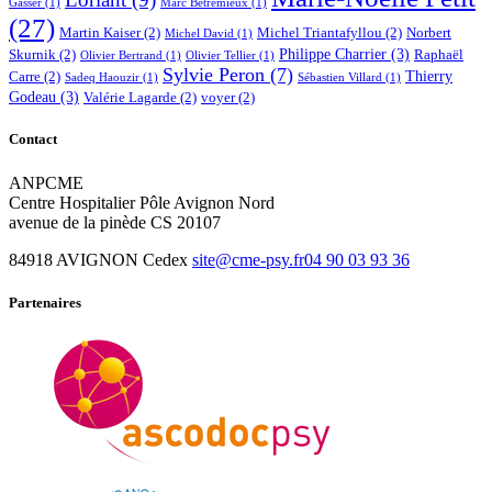
Gasser
(1)
Marc Betremieux
(1)
(27)
Martin Kaiser
(2)
Michel Triantafyllou
(2)
Norbert
Michel David
(1)
Philippe Charrier
(3)
Skurnik
(2)
Raphaël
Olivier Bertrand
(1)
Olivier Tellier
(1)
Sylvie Peron
(7)
Thierry
Carre
(2)
Sadeq Haouzir
(1)
Sébastien Villard
(1)
Godeau
(3)
Valérie Lagarde
(2)
voyer
(2)
Contact
ANPCME
Centre Hospitalier Pôle Avignon Nord
avenue de la pinède CS 20107
84918 AVIGNON Cedex
site@cme-psy.fr
04 90 03 93 36
Partenaires