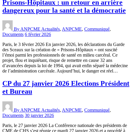
Prisons-Hôpitaux : un retour en arrière
dangereux pour la santé et la démocratie
By ANPCME
Actualités
,
ANPCME
,
Communiqué
,
Documents
6 février 2026
Paris, le 3 février 2026 En janvier 2026, les déclarations du Garde
des Sceaux sur la création de « Prisons-Hôpitaux » ont suscité
l’émoi parmi les professionnels de santé en milieu carcéral. Ce
projet, flou et inquiétant, risque de remettre en cause 32 ans
d’avancées depuis la loi de 1994, qui avait enfin séparé la médecine
de l’administration carcérale. Aujourd’hui, le danger est réel…
CP du 27 janvier 2026 Elections Président
et Bureau
By ANPCME
Actualités
,
ANPCME
,
Communiqué
,
Documents
30 janvier 2026
Paris, le 27 janvier 2026 La Conférence nationale des présidents de
CME de CHS s’est réunie ce mardi 27 janvier 2026 et a procédé à