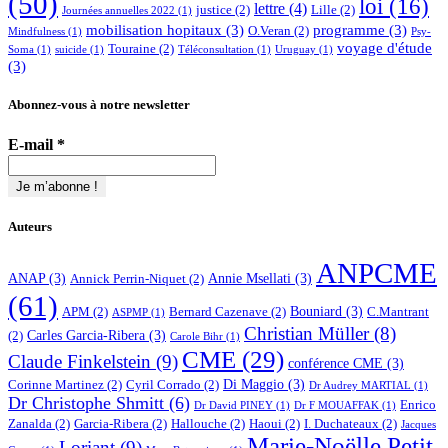
(50)
loi
(16)
lettre
(4)
justice
(2)
Lille
(2)
Journées annuelles 2022
(1)
mobilisation hopitaux
(3)
programme
(3)
O.Veran
(2)
Mindfulness
(1)
Psy-
voyage d'étude
Touraine
(2)
Soma
(1)
suicide
(1)
Téléconsultation
(1)
Uruguay
(1)
(3)
Abonnez-vous à notre newsletter
E-mail
*
Auteurs
ANPCME
ANAP
(3)
Annie Msellati
(3)
Annick Perrin-Niquet
(2)
(61)
Bouniard
(3)
APM
(2)
Bernard Cazenave
(2)
C.Mantrant
ASPMP
(1)
Christian Müller
(8)
Carles Garcia-Ribera
(3)
(2)
Carole Bihr
(1)
CME
(29)
Claude Finkelstein
(9)
conférence CME
(3)
Di Maggio
(3)
Corinne Martinez
(2)
Cyril Corrado
(2)
Dr Audrey MARTIAL
(1)
Dr Christophe Shmitt
(6)
Enrico
Dr David PINEY
(1)
Dr F MOUAFFAK
(1)
Zanalda
(2)
Garcia-Ribera
(2)
Hallouche
(2)
Haoui
(2)
I. Duchateaux
(2)
Jacques
Marie-Noëlle Petit
Loriant
(9)