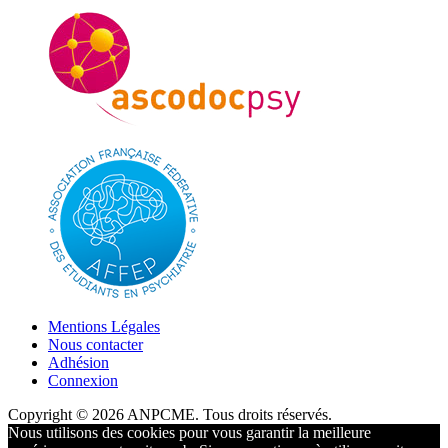
Mentions Légales
Nous contacter
Adhésion
Connexion
Copyright © 2026 ANPCME. Tous droits réservés.
Nous utilisons des cookies pour vous garantir la meilleure