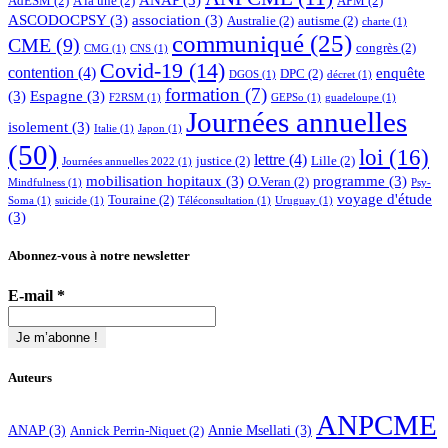
AdESM
(2)
A la une
(2)
APM
(2)
ASCODOCPSY
(3)
association
(3)
Australie
(2)
autisme
(2)
charte
(1)
communiqué
(25)
CME
(9)
congrès
(2)
CMG
(1)
CNS
(1)
Covid-19
(14)
contention
(4)
enquête
DPC
(2)
DGOS
(1)
décret
(1)
formation
(7)
(3)
Espagne
(3)
F2RSM
(1)
GEPSo
(1)
guadeloupe
(1)
Journées annuelles
isolement
(3)
Italie
(1)
Japon
(1)
(50)
loi
(16)
lettre
(4)
justice
(2)
Lille
(2)
Journées annuelles 2022
(1)
mobilisation hopitaux
(3)
programme
(3)
O.Veran
(2)
Mindfulness
(1)
Psy-
voyage d'étude
Touraine
(2)
Soma
(1)
suicide
(1)
Téléconsultation
(1)
Uruguay
(1)
(3)
Abonnez-vous à notre newsletter
E-mail
*
Auteurs
ANPCME
ANAP
(3)
Annie Msellati
(3)
Annick Perrin-Niquet
(2)