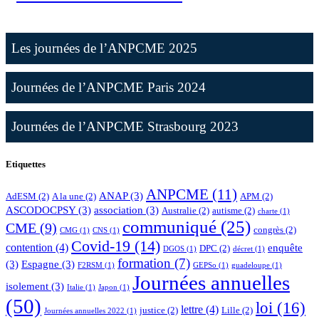
Les journées de l’ANPCME 2025
Journées de l’ANPCME Paris 2024
Journées de l’ANPCME Strasbourg 2023
Etiquettes
ANPCME
(11)
ANAP
(3)
AdESM
(2)
A la une
(2)
APM
(2)
ASCODOCPSY
(3)
association
(3)
Australie
(2)
autisme
(2)
charte
(1)
communiqué
(25)
CME
(9)
congrès
(2)
CMG
(1)
CNS
(1)
Covid-19
(14)
contention
(4)
enquête
DPC
(2)
DGOS
(1)
décret
(1)
formation
(7)
(3)
Espagne
(3)
F2RSM
(1)
GEPSo
(1)
guadeloupe
(1)
Journées annuelles
isolement
(3)
Italie
(1)
Japon
(1)
(50)
loi
(16)
lettre
(4)
justice
(2)
Lille
(2)
Journées annuelles 2022
(1)