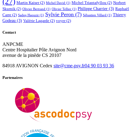
(27)
Martin Kaiser
(2)
Michel Triantafyllou
(2)
Norbert
Michel David
(1)
Philippe Charrier
(3)
Skurnik
(2)
Raphaël
Olivier Bertrand
(1)
Olivier Tellier
(1)
Sylvie Peron
(7)
Thierry
Carre
(2)
Sadeq Haouzir
(1)
Sébastien Villard
(1)
Godeau
(3)
Valérie Lagarde
(2)
voyer
(2)
Contact
ANPCME
Centre Hospitalier Pôle Avignon Nord
avenue de la pinède CS 20107
84918 AVIGNON Cedex
site@cme-psy.fr
04 90 03 93 36
Partenaires