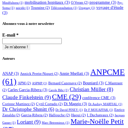
mobilisation hopitaux
(3)
programme
(3)
O.Veran
(2)
Mindfulness
(1)
Psy-
voyage d'étude
Touraine
(2)
Soma
(1)
suicide
(1)
Téléconsultation
(1)
Uruguay
(1)
(3)
Abonnez-vous à notre newsletter
E-mail
*
Auteurs
ANPCME
ANAP
(3)
Annie Msellati
(3)
Annick Perrin-Niquet
(2)
(61)
Bouniard
(3)
APM
(2)
Bernard Cazenave
(2)
C.Mantrant
ASPMP
(1)
Christian Müller
(8)
Carles Garcia-Ribera
(3)
(2)
Carole Bihr
(1)
CME
(29)
Claude Finkelstein
(9)
conférence CME
(3)
Di Maggio
(3)
Corinne Martinez
(2)
Cyril Corrado
(2)
Dr Audrey MARTIAL
(1)
Dr Christophe Shmitt
(6)
Enrico
Dr David PINEY
(1)
Dr F MOUAFFAK
(1)
Zanalda
(2)
Garcia-Ribera
(2)
Hallouche
(2)
Haoui
(2)
I. Duchateaux
(2)
Jacques
Marie-Noëlle Petit
Loriant
(9)
Gasser
(1)
Marc Betremieux
(1)