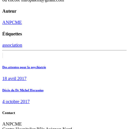
Auteur
ANPCME
Étiquettes
association
Navigation
Previous
post:
de
Des attentes pour la psychiatrie
l’article
18 avril 2017
Next
Décès du Dr Michel Horassius
post:
4 octobre 2017
Contact
ANPCME