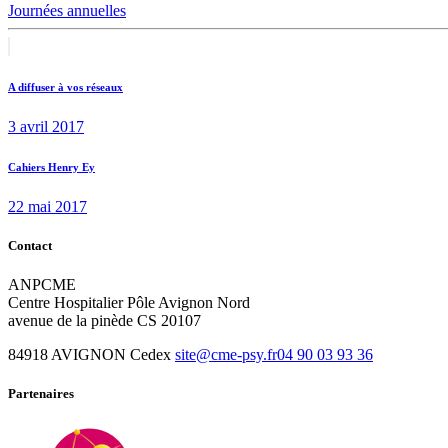
Journées annuelles
Navigation
Previous
post:
de
A diffuser à vos réseaux
l’article
3 avril 2017
Next
Cahiers Henry Ey
post:
22 mai 2017
Contact
ANPCME
Centre Hospitalier Pôle Avignon Nord
avenue de la pinède CS 20107
84918 AVIGNON Cedex
site@cme-psy.fr
04 90 03 93 36
Partenaires