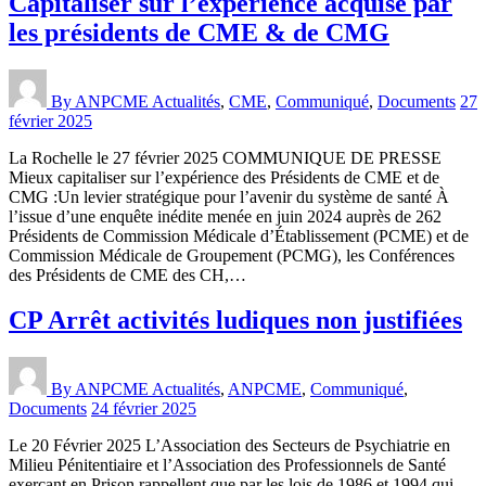
Capitaliser sur l’expérience acquise par
les présidents de CME & de CMG
By ANPCME
Actualités
,
CME
,
Communiqué
,
Documents
27
février 2025
La Rochelle le 27 février 2025 COMMUNIQUE DE PRESSE
Mieux capitaliser sur l’expérience des Présidents de CME et de
CMG :Un levier stratégique pour l’avenir du système de santé À
l’issue d’une enquête inédite menée en juin 2024 auprès de 262
Présidents de Commission Médicale d’Établissement (PCME) et de
Commission Médicale de Groupement (PCMG), les Conférences
des Présidents de CME des CH,…
CP Arrêt activités ludiques non justifiées
By ANPCME
Actualités
,
ANPCME
,
Communiqué
,
Documents
24 février 2025
Le 20 Février 2025 L’Association des Secteurs de Psychiatrie en
Milieu Pénitentiaire et l’Association des Professionnels de Santé
exerçant en Prison rappellent que par les lois de 1986 et 1994 qui