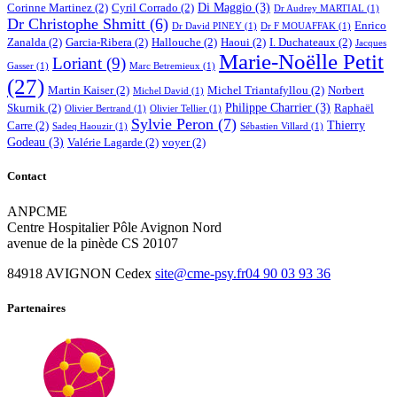
Di Maggio
(3)
Corinne Martinez
(2)
Cyril Corrado
(2)
Dr Audrey MARTIAL
(1)
Dr Christophe Shmitt
(6)
Enrico
Dr David PINEY
(1)
Dr F MOUAFFAK
(1)
Zanalda
(2)
Garcia-Ribera
(2)
Hallouche
(2)
Haoui
(2)
I. Duchateaux
(2)
Jacques
Marie-Noëlle Petit
Loriant
(9)
Gasser
(1)
Marc Betremieux
(1)
(27)
Martin Kaiser
(2)
Michel Triantafyllou
(2)
Norbert
Michel David
(1)
Philippe Charrier
(3)
Skurnik
(2)
Raphaël
Olivier Bertrand
(1)
Olivier Tellier
(1)
Sylvie Peron
(7)
Thierry
Carre
(2)
Sadeq Haouzir
(1)
Sébastien Villard
(1)
Godeau
(3)
Valérie Lagarde
(2)
voyer
(2)
Contact
ANPCME
Centre Hospitalier Pôle Avignon Nord
avenue de la pinède CS 20107
84918 AVIGNON Cedex
site@cme-psy.fr
04 90 03 93 36
Partenaires