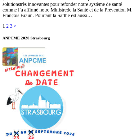
solutionstrès innovantes pour refonder notre système de santé
comme l’a affirmé notre Ministrede la Santé et de la Prévention M.
François Braun. Pourtant la Sarthe est aussi…
Pagination
Page
Page
Page
1
2
3
>
des
ANPCME 2026 Strasbourg
publications