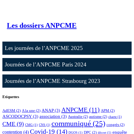
Les dossiers ANPCME
Les journées de l’ANPCME 2025
Journées de l’ANPCME Paris 2024
Journées de l’ANPCME Strasbourg 2023
Etiquettes
ANPCME
(11)
ANAP
(3)
AdESM
(2)
A la une
(2)
APM
(2)
ASCODOCPSY
(3)
association
(3)
Australie
(2)
autisme
(2)
charte
(1)
communiqué
(25)
CME
(9)
congrès
(2)
CMG
(1)
CNS
(1)
Covid-19
(14)
contention
(4)
enquête
DPC
(2)
DGOS
(1)
décret
(1)