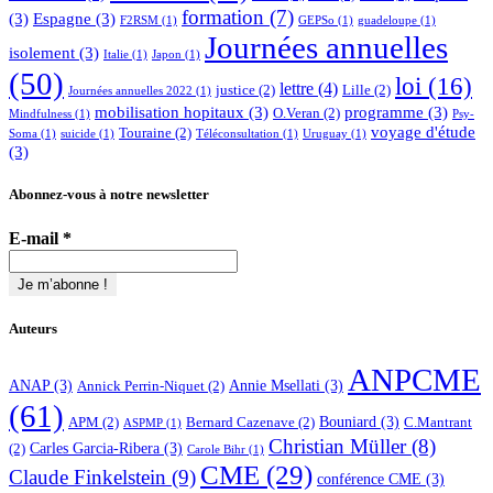
formation
(7)
(3)
Espagne
(3)
F2RSM
(1)
GEPSo
(1)
guadeloupe
(1)
Journées annuelles
isolement
(3)
Italie
(1)
Japon
(1)
(50)
loi
(16)
lettre
(4)
justice
(2)
Lille
(2)
Journées annuelles 2022
(1)
mobilisation hopitaux
(3)
programme
(3)
O.Veran
(2)
Mindfulness
(1)
Psy-
voyage d'étude
Touraine
(2)
Soma
(1)
suicide
(1)
Téléconsultation
(1)
Uruguay
(1)
(3)
Abonnez-vous à notre newsletter
E-mail
*
Auteurs
ANPCME
ANAP
(3)
Annie Msellati
(3)
Annick Perrin-Niquet
(2)
(61)
Bouniard
(3)
APM
(2)
Bernard Cazenave
(2)
C.Mantrant
ASPMP
(1)
Christian Müller
(8)
Carles Garcia-Ribera
(3)
(2)
Carole Bihr
(1)
CME
(29)
Claude Finkelstein
(9)
conférence CME
(3)