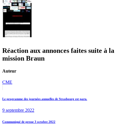
Réaction aux annonces faites suite à la
mission Braun
Auteur
CME
Navigation
Previous
post:
de
Le programme des journées annuelles de Strasbourg est paru.
l’article
9 septembre 2022
Next
Communiqué de presse 3 octobre 2022
post: