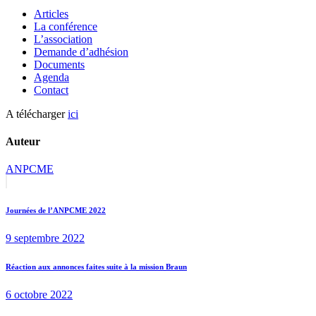
Articles
La conférence
L’association
Demande d’adhésion
Documents
Agenda
Contact
A télécharger
ici
Auteur
ANPCME
Navigation
Previous
post:
de
Journées de l’ANPCME 2022
l’article
9 septembre 2022
Next
Réaction aux annonces faites suite à la mission Braun
post:
6 octobre 2022