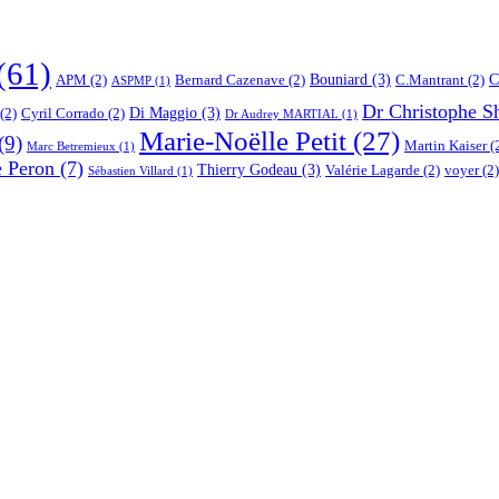
(61)
Bouniard
(3)
C
APM
(2)
Bernard Cazenave
(2)
C.Mantrant
(2)
ASPMP
(1)
Dr Christophe S
Di Maggio
(3)
(2)
Cyril Corrado
(2)
Dr Audrey MARTIAL
(1)
Marie-Noëlle Petit
(27)
(9)
Martin Kaiser
(
Marc Betremieux
(1)
e Peron
(7)
Thierry Godeau
(3)
Valérie Lagarde
(2)
voyer
(2)
Sébastien Villard
(1)