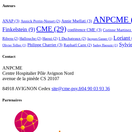
Auteurs
ANPCME
ANAP
(3)
Annie Msellati
(3)
Annick Perrin-Niquet
(2)
CME
(29)
Finkelstein
(9)
conférence CME
(3)
Corinne Martinez
Loriant
Ribera
(2)
Hallouche
(2)
Haoui
(2)
I. Duchateaux
(2)
Jacques Gasser
(1)
Sylvi
Philippe Charrier
(3)
Raphaël Carre
(2)
Olivier Tellier
(1)
Sadeq Haouzir
(1)
Contact
ANPCME
Centre Hospitalier Pôle Avignon Nord
avenue de la pinède CS 20107
84918 AVIGNON Cedex
site@cme-psy.fr
04 90 03 93 36
Partenaires