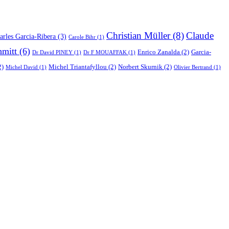
Christian Müller
(8)
Claude
arles Garcia-Ribera
(3)
Carole Bihr
(1)
hmitt
(6)
Enrico Zanalda
(2)
Garcia-
Dr David PINEY
(1)
Dr F MOUAFFAK
(1)
2)
Michel Triantafyllou
(2)
Norbert Skurnik
(2)
Michel David
(1)
Olivier Bertrand
(1)