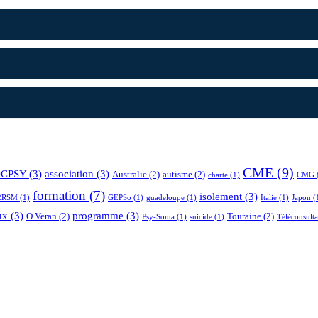
CME
(9)
CPSY
(3)
association
(3)
Australie
(2)
autisme
(2)
charte
(1)
CMG
formation
(7)
isolement
(3)
2RSM
(1)
GEPSo
(1)
guadeloupe
(1)
Italie
(1)
Japon
(
ux
(3)
programme
(3)
O.Veran
(2)
Touraine
(2)
Psy-Soma
(1)
suicide
(1)
Téléconsulta