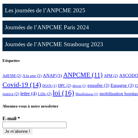
Les journées de l’ANPCME 2025
Journées de l’ANPCME Paris 2024
Journées de l’ANPCME Strasbourg 2023
Etiquettes
ANPCME
(11)
ANAP
(3)
ASCODO
AdESM
(2)
A la une
(2)
APM
(2)
Covid-19
(14)
enquête
(3)
Espagne
(3)
DPC
(2)
DGOS
(1)
décret
(1)
F
loi
(16)
lettre
(4)
mobilisation hopita
justice
(2)
Lille
(2)
Mindfulness
(1)
Abonnez-vous à notre newsletter
E-mail
*