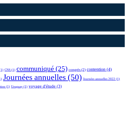
communiqué
(25)
contention
(4)
congrès
(2)
(1)
CNS
(1)
Journées annuelles
(50)
1)
Journées annuelles 2022
(1)
voyage d'étude
(3)
tion
(1)
Uruguay
(1)