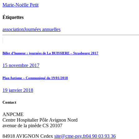
Marie-Noëlle Petit
Étiquettes
association
Journées annuelles
Navigation
Previous
post:
de
Billet d’humeur : journées de La BUISSIERE – Strasbourg 2017
l’article
15 novembre 2017
Next
Plan Autisme – Communiqué du 19/01/2018
post:
19 janvier 2018
Contact
ANPCME
Centre Hospitalier Pôle Avignon Nord
avenue de la pinède CS 20107
84918 AVIGNON Cedex
site@cme-psy.fr
04 90 03 93 36