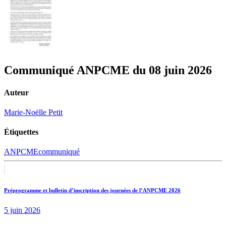
Communiqué ANPCME du 08 juin 2026
Auteur
Marie-Noëlle Petit
Étiquettes
ANPCME
communiqué
Navigation
Previous
post:
de
Préprogramme et bulletin d’inscription des journées de l’ANPCME 2026
l’article
5 juin 2026