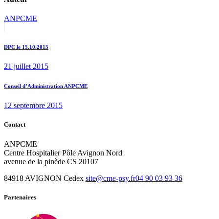
ANPCME
Navigation
Previous
post:
de
DPC le 15.10.2015
l’article
21 juillet 2015
Next
Conseil d’Administration ANPCME
post:
12 septembre 2015
Contact
ANPCME
Centre Hospitalier Pôle Avignon Nord
avenue de la pinède CS 20107
84918 AVIGNON Cedex
site@cme-psy.fr
04 90 03 93 36
Partenaires