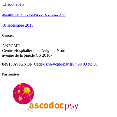
12 août 2015
Next
ASCODOCPSY – Le Fil d’Asco – Septembre 2015
post:
18 septembre 2015
Contact
ANPCME
Centre Hospitalier Pôle Avignon Nord
avenue de la pinède CS 20107
84918 AVIGNON Cedex
site@cme-psy.fr
04 90 03 93 36
Partenaires