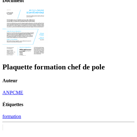
Document
Plaquette formation chef de pole
Auteur
ANPCME
Étiquettes
formation
Navigation
Previous
post:
de