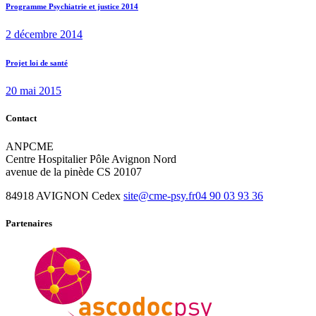
Programme Psychiatrie et justice 2014
l’article
2 décembre 2014
Next
Projet loi de santé
post:
20 mai 2015
Contact
ANPCME
Centre Hospitalier Pôle Avignon Nord
avenue de la pinède CS 20107
84918 AVIGNON Cedex
site@cme-psy.fr
04 90 03 93 36
Partenaires