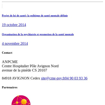
Navigation
Previous
post:
de
Projet de loi de santé: la politique de santé mentale définie
l’article
19 octobre 2014
Next
Organisation de la psychiatrie et promotion de la santé mentale
post:
4 novembre 2014
Contact
ANPCME
Centre Hospitalier Pôle Avignon Nord
avenue de la pinède CS 20107
84918 AVIGNON Cedex
site@cme-psy.fr
04 90 03 93 36
Partenaires