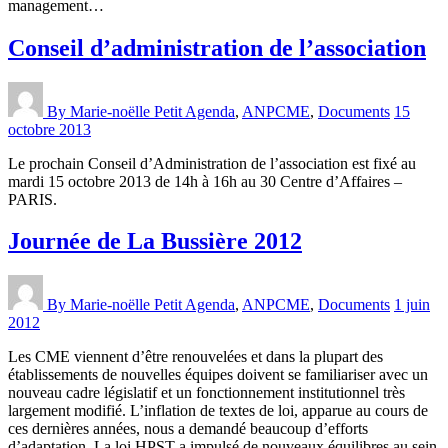
management…
Conseil d’administration de l’association
By Marie-noëlle Petit
Agenda
,
ANPCME
,
Documents
15
octobre 2013
Le prochain Conseil d’Administration de l’association est fixé au
mardi 15 octobre 2013 de 14h à 16h au 30 Centre d’Affaires –
PARIS.
Journée de La Bussière 2012
By Marie-noëlle Petit
Agenda
,
ANPCME
,
Documents
1 juin
2012
Les CME viennent d’être renouvelées et dans la plupart des
établissements de nouvelles équipes doivent se familiariser avec un
nouveau cadre législatif et un fonctionnement institutionnel très
largement modifié. L’inflation de textes de loi, apparue au cours de
ces dernières années, nous a demandé beaucoup d’efforts
d’adaptation. La loi HPST a impulsé de nouveaux équilibres au sein