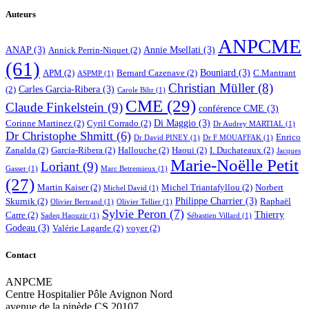
Auteurs
ANPCME
ANAP
(3)
Annie Msellati
(3)
Annick Perrin-Niquet
(2)
(61)
Bouniard
(3)
APM
(2)
Bernard Cazenave
(2)
C.Mantrant
ASPMP
(1)
Christian Müller
(8)
Carles Garcia-Ribera
(3)
(2)
Carole Bihr
(1)
CME
(29)
Claude Finkelstein
(9)
conférence CME
(3)
Di Maggio
(3)
Corinne Martinez
(2)
Cyril Corrado
(2)
Dr Audrey MARTIAL
(1)
Dr Christophe Shmitt
(6)
Enrico
Dr David PINEY
(1)
Dr F MOUAFFAK
(1)
Zanalda
(2)
Garcia-Ribera
(2)
Hallouche
(2)
Haoui
(2)
I. Duchateaux
(2)
Jacques
Marie-Noëlle Petit
Loriant
(9)
Gasser
(1)
Marc Betremieux
(1)
(27)
Martin Kaiser
(2)
Michel Triantafyllou
(2)
Norbert
Michel David
(1)
Philippe Charrier
(3)
Skurnik
(2)
Raphaël
Olivier Bertrand
(1)
Olivier Tellier
(1)
Sylvie Peron
(7)
Thierry
Carre
(2)
Sadeq Haouzir
(1)
Sébastien Villard
(1)
Godeau
(3)
Valérie Lagarde
(2)
voyer
(2)
Contact
ANPCME
Centre Hospitalier Pôle Avignon Nord
avenue de la pinède CS 20107