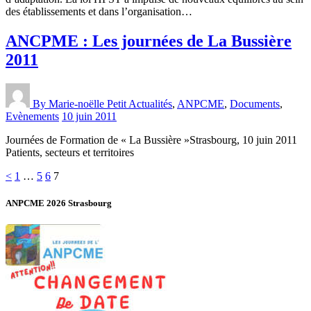
des établissements et dans l’organisation…
ANCPME : Les journées de La Bussière
2011
By Marie-noëlle Petit
Actualités
,
ANPCME
,
Documents
,
Evènements
10 juin 2011
Journées de Formation de « La Bussière »Strasbourg, 10 juin 2011
Patients, secteurs et territoires
Pagination
Page
Page
Page
Page
<
1
…
5
6
7
des
ANPCME 2026 Strasbourg
publications