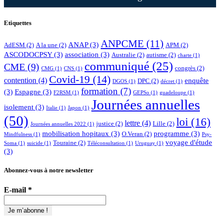
Etiquettes
ANPCME
(11)
ANAP
(3)
AdESM
(2)
A la une
(2)
APM
(2)
ASCODOCPSY
(3)
association
(3)
Australie
(2)
autisme
(2)
charte
(1)
communiqué
(25)
CME
(9)
congrès
(2)
CMG
(1)
CNS
(1)
Covid-19
(14)
contention
(4)
enquête
DPC
(2)
DGOS
(1)
décret
(1)
formation
(7)
(3)
Espagne
(3)
F2RSM
(1)
GEPSo
(1)
guadeloupe
(1)
Journées annuelles
isolement
(3)
Italie
(1)
Japon
(1)
(50)
loi
(16)
lettre
(4)
justice
(2)
Lille
(2)
Journées annuelles 2022
(1)
mobilisation hopitaux
(3)
programme
(3)
O.Veran
(2)
Mindfulness
(1)
Psy-
voyage d'étude
Touraine
(2)
Soma
(1)
suicide
(1)
Téléconsultation
(1)
Uruguay
(1)
(3)
Abonnez-vous à notre newsletter
E-mail
*