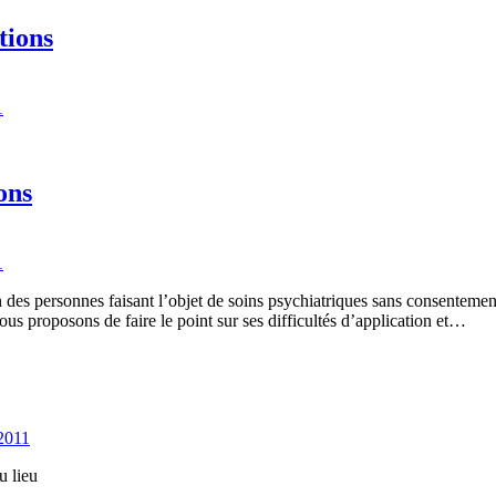
tions
1
ons
1
ion des personnes faisant l’objet de soins psychiatriques sans consenteme
ous proposons de faire le point sur ses difficultés d’application et…
 2011
u lieu