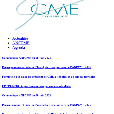
Actualités
ANCPME
Agenda
Communiqué ANPCME du 08 juin 2026
Préprogramme et bulletin d’inscription des journées de l’ANPCME 2026
Formation : la place du président de CME à l’hôpital et au sein du territoire
CP PPL N2180 injonction examen personnes radicalisées
Communiqué ANPCME du 08 juin 2026
Préprogramme et bulletin d’inscription des journées de l’ANPCME 2026