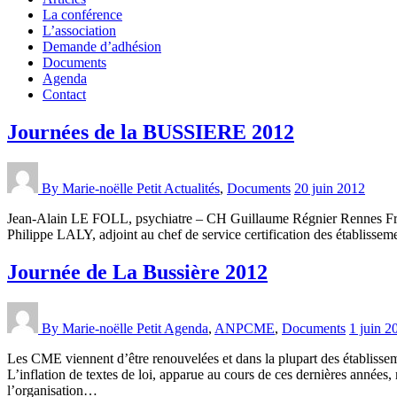
La conférence
L’association
Demande d’adhésion
Documents
Agenda
Contact
Journées de la BUSSIERE 2012
By Marie-noëlle Petit
Actualités
,
Documents
20 juin 2012
Jean-Alain LE FOLL, psychiatre – CH Guillaume Régnier Rennes Fran
Philippe LALY, adjoint au chef de service certification des établis
Journée de La Bussière 2012
By Marie-noëlle Petit
Agenda
,
ANPCME
,
Documents
1 juin 2
Les CME viennent d’être renouvelées et dans la plupart des établisseme
L’inflation de textes de loi, apparue au cours de ces dernières année
l’organisation…