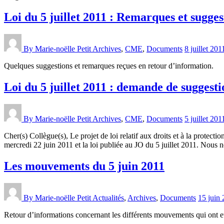
Loi du 5 juillet 2011 : Remarques et sugges
By Marie-noëlle Petit
Archives
,
CME
,
Documents
8 juillet 201
Quelques suggestions et remarques reçues en retour d’information.
Loi du 5 juillet 2011 : demande de suggesti
By Marie-noëlle Petit
Archives
,
CME
,
Documents
5 juillet 201
Cher(s) Collègue(s), Le projet de loi relatif aux droits et à la protect
mercredi 22 juin 2011 et la loi publiée au JO du 5 juillet 2011. Nous n
Les mouvements du 5 juin 2011
By Marie-noëlle Petit
Actualités
,
Archives
,
Documents
15 juin
Retour d’informations concernant les différents mouvements qui ont e