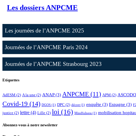
Les dossiers ANPCME
Les journées de l’ANPCME 2025
Journées de l’ANPCME Paris 2024
Journées de l’ANPCME Strasbourg 2023
Etiquettes
ANPCME
(11)
ANAP
(3)
ASCODO
AdESM
(2)
A la une
(2)
APM
(2)
Covid-19
(14)
enquête
(3)
Espagne
(3)
DPC
(2)
DGOS
(1)
décret
(1)
F
loi
(16)
lettre
(4)
mobilisation hopita
justice
(2)
Lille
(2)
Mindfulness
(1)
Abonnez-vous à notre newsletter