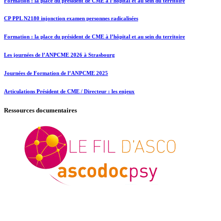
Formation : la place du président de CME à l’hôpital et au sein du territoire
CP PPL N2180 injonction examen personnes radicalisées
Formation : la place du président de CME à l’hôpital et au sein du territoire
Les journées de l’ANPCME 2026 à Strasbourg
Journées de Formation de l’ANPCME 2025
Articulations Président de CME / Directeur : les enjeux
Ressources documentaires