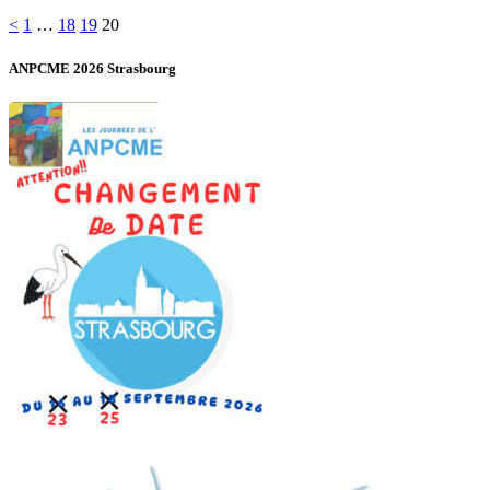
Pagination
Page
Page
Page
Page
<
1
…
18
19
20
des
ANPCME 2026 Strasbourg
publications