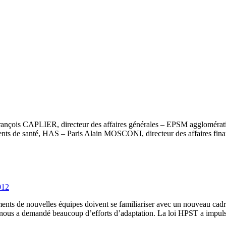
çois CAPLIER, directeur des affaires générales – EPSM agglomératio
sements de santé, HAS – Paris Alain MOSCONI, directeur des affaires fi
012
nts de nouvelles équipes doivent se familiariser avec un nouveau cadre 
s, nous a demandé beaucoup d’efforts d’adaptation. La loi HPST a impuls