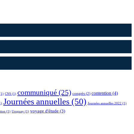
communiqué
(25)
contention
(4)
congrès
(2)
(1)
CNS
(1)
Journées annuelles
(50)
1)
Journées annuelles 2022
(1)
voyage d'étude
(3)
tion
(1)
Uruguay
(1)