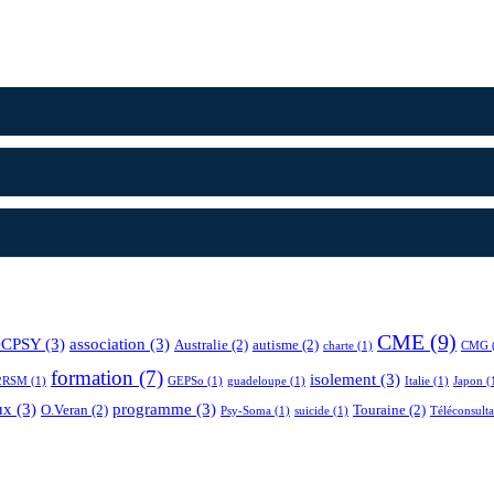
CME
(9)
CPSY
(3)
association
(3)
Australie
(2)
autisme
(2)
charte
(1)
CMG
formation
(7)
isolement
(3)
2RSM
(1)
GEPSo
(1)
guadeloupe
(1)
Italie
(1)
Japon
(
ux
(3)
programme
(3)
O.Veran
(2)
Touraine
(2)
Psy-Soma
(1)
suicide
(1)
Téléconsulta