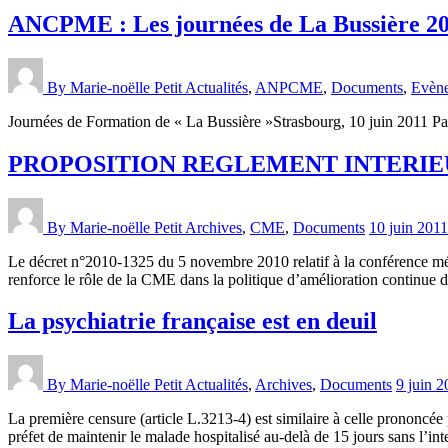
ANCPME : Les journées de La Bussière 2
By Marie-noëlle Petit
Actualités
,
ANPCME
,
Documents
,
Evèn
Journées de Formation de « La Bussière »Strasbourg, 10 juin 2011 Patie
PROPOSITION REGLEMENT INTERIE
By Marie-noëlle Petit
Archives
,
CME
,
Documents
10 juin 2011
Le décret n°2010-1325 du 5 novembre 2010 relatif à la conférence médi
renforce le rôle de la CME dans la politique d’amélioration continue d
La psychiatrie française est en deuil
By Marie-noëlle Petit
Actualités
,
Archives
,
Documents
9 juin 2
La première censure (article L.3213-4) est similaire à celle prononcée 
préfet de maintenir le malade hospitalisé au-delà de 15 jours sans l’int