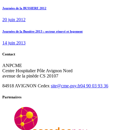
post:
de
Journées de la BUSSIERE 2012
l’article
20 juin 2012
Next
Journées de la Bussière 2013 : secteur rénové et logement
post:
14 juin 2013
Contact
ANPCME
Centre Hospitalier Pôle Avignon Nord
avenue de la pinède CS 20107
84918 AVIGNON Cedex
site@cme-psy.fr
04 90 03 93 36
Partenaires