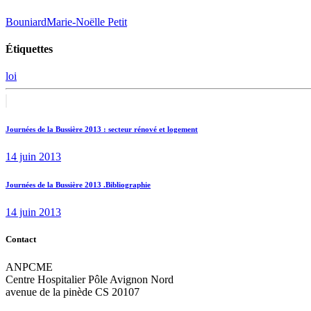
Bouniard
Marie-Noëlle Petit
Étiquettes
loi
Navigation
Previous
post:
de
Journées de la Bussière 2013 : secteur rénové et logement
l’article
14 juin 2013
Next
Journées de la Bussière 2013 .Bibliographie
post:
14 juin 2013
Contact
ANPCME
Centre Hospitalier Pôle Avignon Nord
avenue de la pinède CS 20107