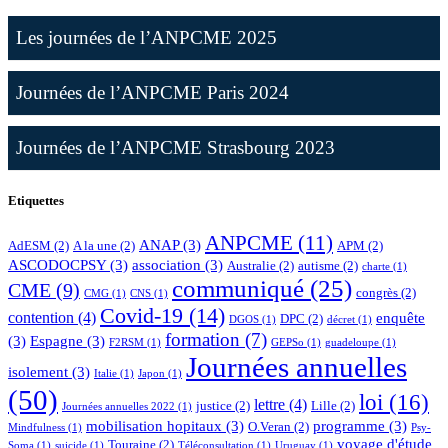
Les journées de l’ANPCME 2025
Journées de l’ANPCME Paris 2024
Journées de l’ANPCME Strasbourg 2023
Etiquettes
ANPCME
(11)
ANAP
(3)
AdESM
(2)
A la une
(2)
APM
(2)
ASCODOCPSY
(3)
association
(3)
Australie
(2)
autisme
(2)
charte
(1)
communiqué
(25)
CME
(9)
congrès
(2)
CMG
(1)
CNS
(1)
Covid-19
(14)
contention
(4)
enquête
DPC
(2)
DGOS
(1)
décret
(1)
formation
(7)
(3)
Espagne
(3)
F2RSM
(1)
GEPSo
(1)
guadeloupe
(1)
Journées annuelles
isolement
(3)
Italie
(1)
Japon
(1)
(50)
loi
(16)
lettre
(4)
justice
(2)
Lille
(2)
Journées annuelles 2022
(1)
mobilisation hopitaux
(3)
programme
(3)
O.Veran
(2)
Mindfulness
(1)
Psy-
voyage d'étude
Touraine
(2)
Soma
(1)
suicide
(1)
Téléconsultation
(1)
Uruguay
(1)