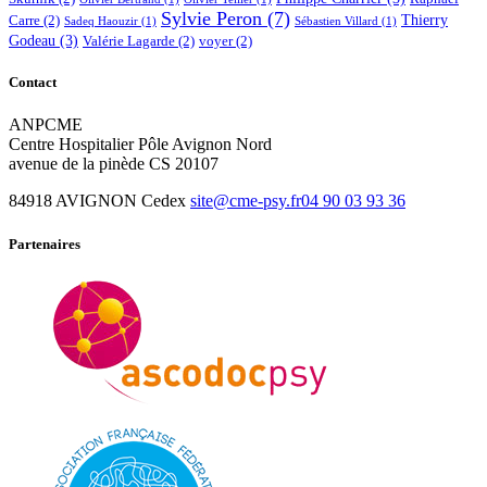
Sylvie Peron
(7)
Thierry
Carre
(2)
Sadeq Haouzir
(1)
Sébastien Villard
(1)
Godeau
(3)
Valérie Lagarde
(2)
voyer
(2)
Contact
ANPCME
Centre Hospitalier Pôle Avignon Nord
avenue de la pinède CS 20107
84918 AVIGNON Cedex
site@cme-psy.fr
04 90 03 93 36
Partenaires