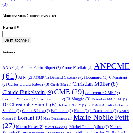
(3)
Abonnez-vous à notre newsletter
E-mail
*
Auteurs
ANPCME
ANAP
(3)
Annie Msellati
(3)
Annick Perrin-Niquet
(2)
(61)
Bouniard
(3)
APM
(2)
Bernard Cazenave
(2)
C.Mantrant
ASPMP
(1)
Christian Müller
(8)
Carles Garcia-Ribera
(3)
(2)
Carole Bihr
(1)
CME
(29)
Claude Finkelstein
(9)
conférence CME
(3)
Di Maggio
(3)
Corinne Martinez
(2)
Cyril Corrado
(2)
Dr Audrey MARTIAL
(1)
Dr Christophe Shmitt
(6)
Enrico
Dr David PINEY
(1)
Dr F MOUAFFAK
(1)
Zanalda
(2)
Garcia-Ribera
(2)
Hallouche
(2)
Haoui
(2)
I. Duchateaux
(2)
Jacques
Marie-Noëlle Petit
Loriant
(9)
Gasser
(1)
Marc Betremieux
(1)
(27)
Martin Kaiser
(2)
Michel Triantafyllou
(2)
Norbert
Michel David
(1)
Philippe Charrier
(3)
Skurnik
(2)
Raphaël
Olivier Bertrand
(1)
Olivier Tellier
(1)