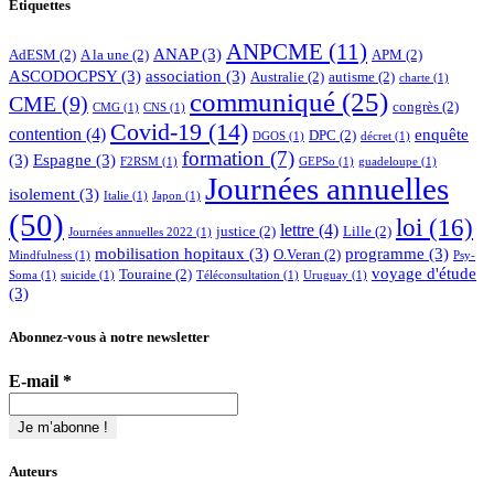
Etiquettes
ANPCME
(11)
ANAP
(3)
AdESM
(2)
A la une
(2)
APM
(2)
ASCODOCPSY
(3)
association
(3)
Australie
(2)
autisme
(2)
charte
(1)
communiqué
(25)
CME
(9)
congrès
(2)
CMG
(1)
CNS
(1)
Covid-19
(14)
contention
(4)
enquête
DPC
(2)
DGOS
(1)
décret
(1)
formation
(7)
(3)
Espagne
(3)
F2RSM
(1)
GEPSo
(1)
guadeloupe
(1)
Journées annuelles
isolement
(3)
Italie
(1)
Japon
(1)
(50)
loi
(16)
lettre
(4)
justice
(2)
Lille
(2)
Journées annuelles 2022
(1)
mobilisation hopitaux
(3)
programme
(3)
O.Veran
(2)
Mindfulness
(1)
Psy-
voyage d'étude
Touraine
(2)
Soma
(1)
suicide
(1)
Téléconsultation
(1)
Uruguay
(1)
(3)
Abonnez-vous à notre newsletter
E-mail
*
Auteurs