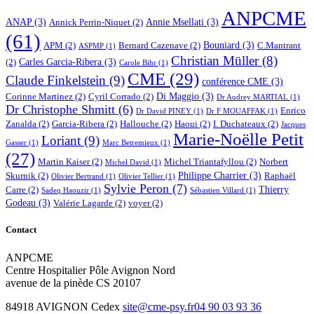
ANPCME
ANAP
(3)
Annie Msellati
(3)
Annick Perrin-Niquet
(2)
(61)
Bouniard
(3)
APM
(2)
Bernard Cazenave
(2)
C.Mantrant
ASPMP
(1)
Christian Müller
(8)
Carles Garcia-Ribera
(3)
(2)
Carole Bihr
(1)
CME
(29)
Claude Finkelstein
(9)
conférence CME
(3)
Di Maggio
(3)
Corinne Martinez
(2)
Cyril Corrado
(2)
Dr Audrey MARTIAL
(1)
Dr Christophe Shmitt
(6)
Enrico
Dr David PINEY
(1)
Dr F MOUAFFAK
(1)
Zanalda
(2)
Garcia-Ribera
(2)
Hallouche
(2)
Haoui
(2)
I. Duchateaux
(2)
Jacques
Marie-Noëlle Petit
Loriant
(9)
Gasser
(1)
Marc Betremieux
(1)
(27)
Martin Kaiser
(2)
Michel Triantafyllou
(2)
Norbert
Michel David
(1)
Philippe Charrier
(3)
Skurnik
(2)
Raphaël
Olivier Bertrand
(1)
Olivier Tellier
(1)
Sylvie Peron
(7)
Thierry
Carre
(2)
Sadeq Haouzir
(1)
Sébastien Villard
(1)
Godeau
(3)
Valérie Lagarde
(2)
voyer
(2)
Contact
ANPCME
Centre Hospitalier Pôle Avignon Nord
avenue de la pinède CS 20107
84918 AVIGNON Cedex
site@cme-psy.fr
04 90 03 93 36