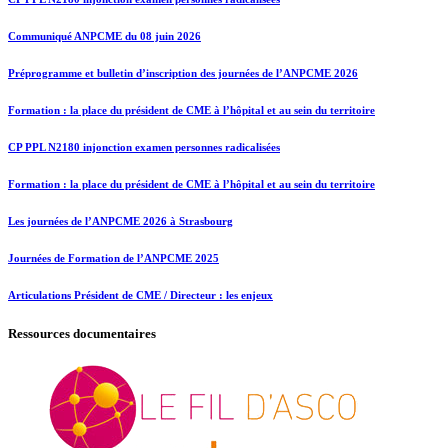
Communiqué ANPCME du 08 juin 2026
Préprogramme et bulletin d’inscription des journées de l’ANPCME 2026
Formation : la place du président de CME à l’hôpital et au sein du territoire
CP PPL N2180 injonction examen personnes radicalisées
Formation : la place du président de CME à l’hôpital et au sein du territoire
Les journées de l’ANPCME 2026 à Strasbourg
Journées de Formation de l’ANPCME 2025
Articulations Président de CME / Directeur : les enjeux
Ressources documentaires