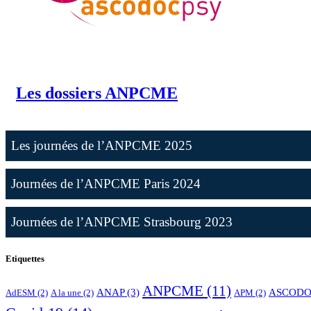
Les dossiers ANPCME
Les journées de l’ANPCME 2025
Journées de l’ANPCME Paris 2024
Journées de l’ANPCME Strasbourg 2023
Etiquettes
ANPCME
(11)
ANAP
(3)
ASCODO
AdESM
(2)
A la une
(2)
APM
(2)