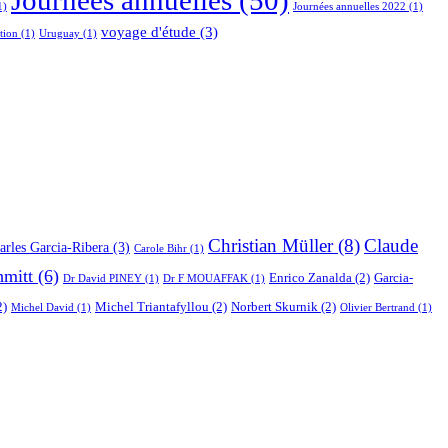
Journées annuelles
(50)
1)
Journées annuelles 2022
(1)
voyage d'étude
(3)
tion
(1)
Uruguay
(1)
Christian Müller
(8)
Claude
arles Garcia-Ribera
(3)
Carole Bihr
(1)
hmitt
(6)
Enrico Zanalda
(2)
Garcia-
Dr David PINEY
(1)
Dr F MOUAFFAK
(1)
2)
Michel Triantafyllou
(2)
Norbert Skurnik
(2)
Michel David
(1)
Olivier Bertrand
(1)