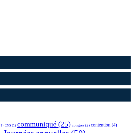
communiqué
(25)
contention
(4)
congrès
(2)
(1)
CNS
(1)