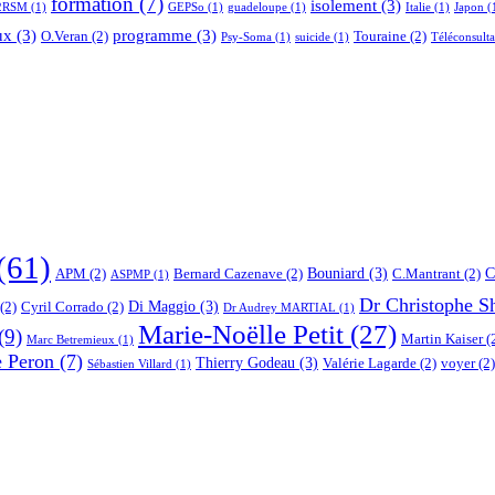
formation
(7)
isolement
(3)
2RSM
(1)
GEPSo
(1)
guadeloupe
(1)
Italie
(1)
Japon
(
ux
(3)
programme
(3)
O.Veran
(2)
Touraine
(2)
Psy-Soma
(1)
suicide
(1)
Téléconsulta
(61)
Bouniard
(3)
C
APM
(2)
Bernard Cazenave
(2)
C.Mantrant
(2)
ASPMP
(1)
Dr Christophe S
Di Maggio
(3)
(2)
Cyril Corrado
(2)
Dr Audrey MARTIAL
(1)
Marie-Noëlle Petit
(27)
(9)
Martin Kaiser
(
Marc Betremieux
(1)
e Peron
(7)
Thierry Godeau
(3)
Valérie Lagarde
(2)
voyer
(2)
Sébastien Villard
(1)