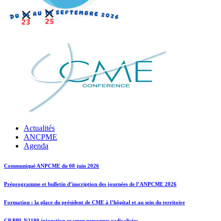
Actualités
ANCPME
Agenda
Communiqué ANPCME du 08 juin 2026
Préprogramme et bulletin d’inscription des journées de l’ANPCME 2026
Formation : la place du président de CME à l’hôpital et au sein du territoire
CP PPL N2180 injonction examen personnes radicalisées