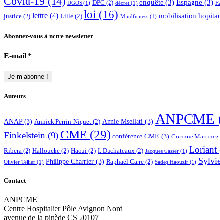
Covid-19
(14)
enquête
(3)
Espagne
(3)
DPC
(2)
DGOS
(1)
décret
(1)
F
loi
(16)
lettre
(4)
mobilisation hopita
justice
(2)
Lille
(2)
Mindfulness
(1)
Abonnez-vous à notre newsletter
E-mail
*
Auteurs
ANPCME
ANAP
(3)
Annie Msellati
(3)
Annick Perrin-Niquet
(2)
CME
(29)
Finkelstein
(9)
conférence CME
(3)
Corinne Martinez
Loriant
Ribera
(2)
Hallouche
(2)
Haoui
(2)
I. Duchateaux
(2)
Jacques Gasser
(1)
Sylvi
Philippe Charrier
(3)
Raphaël Carre
(2)
Olivier Tellier
(1)
Sadeq Haouzir
(1)
Contact
ANPCME
Centre Hospitalier Pôle Avignon Nord
avenue de la pinède CS 20107