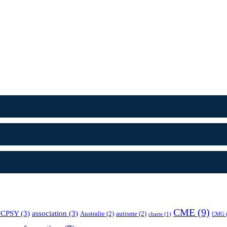
CME
(9)
CPSY
(3)
association
(3)
Australie
(2)
autisme
(2)
charte
(1)
CMG