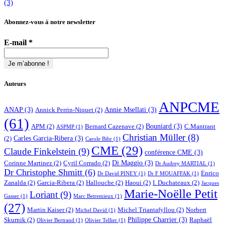
(3)
Abonnez-vous à notre newsletter
E-mail
*
Auteurs
ANPCME
ANAP
(3)
Annie Msellati
(3)
Annick Perrin-Niquet
(2)
(61)
Bouniard
(3)
APM
(2)
Bernard Cazenave
(2)
C.Mantrant
ASPMP
(1)
Christian Müller
(8)
Carles Garcia-Ribera
(3)
(2)
Carole Bihr
(1)
CME
(29)
Claude Finkelstein
(9)
conférence CME
(3)
Di Maggio
(3)
Corinne Martinez
(2)
Cyril Corrado
(2)
Dr Audrey MARTIAL
(1)
Dr Christophe Shmitt
(6)
Enrico
Dr David PINEY
(1)
Dr F MOUAFFAK
(1)
Zanalda
(2)
Garcia-Ribera
(2)
Hallouche
(2)
Haoui
(2)
I. Duchateaux
(2)
Jacques
Marie-Noëlle Petit
Loriant
(9)
Gasser
(1)
Marc Betremieux
(1)
(27)
Martin Kaiser
(2)
Michel Triantafyllou
(2)
Norbert
Michel David
(1)
Philippe Charrier
(3)
Skurnik
(2)
Raphaël
Olivier Bertrand
(1)
Olivier Tellier
(1)