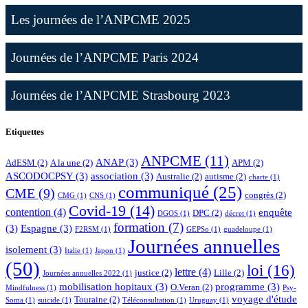
Les journées de l’ANPCME 2025
Journées de l’ANPCME Paris 2024
Journées de l’ANPCME Strasbourg 2023
Etiquettes
ANPCME
(11)
ANAP
(3)
AdESM
(2)
A la une
(2)
APM
(2)
ASCODOCPSY
(3)
association
(3)
Australie
(2)
autisme
(2)
charte
(1)
communiqué
(25)
CME
(9)
congrès
(2)
CMG
(1)
CNS
(1)
Covid-19
(14)
contention
(4)
enquête
DPC
(2)
DGOS
(1)
décret
(1)
formation
(7)
(3)
Espagne
(3)
F2RSM
(1)
GEPSo
(1)
guadeloupe
(1)
Journées annuelles
isolement
(3)
Italie
(1)
Japon
(1)
(50)
loi
(16)
lettre
(4)
justice
(2)
Lille
(2)
Journées annuelles 2022
(1)
mobilisation hopitaux
(3)
programme
(3)
O.Veran
(2)
Mindfulness
(1)
Psy-
voyage d'étude
Touraine
(2)
Soma
(1)
suicide
(1)
Téléconsultation
(1)
Uruguay
(1)