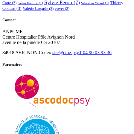
Sylvie Peron
(7)
Thierry
Carre
(2)
Sadeq Haouzir
(1)
Sébastien Villard
(1)
Godeau
(3)
Valérie Lagarde
(2)
voyer
(2)
Contact
ANPCME
Centre Hospitalier Pôle Avignon Nord
avenue de la pinède CS 20107
84918 AVIGNON Cedex
site@cme-psy.fr
04 90 03 93 36
Partenaires