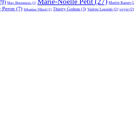
Marie-Noëlle Petit
(27)
(9)
Martin Kaiser
(
Marc Betremieux
(1)
e Peron
(7)
Thierry Godeau
(3)
Valérie Lagarde
(2)
voyer
(2)
Sébastien Villard
(1)