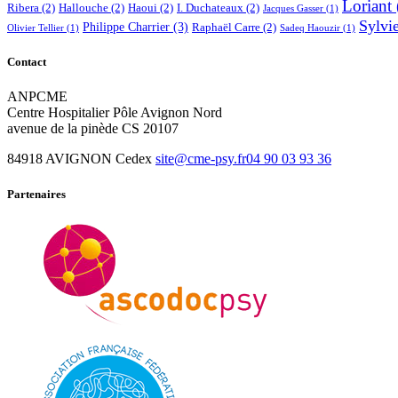
Loriant
Ribera
(2)
Hallouche
(2)
Haoui
(2)
I. Duchateaux
(2)
Jacques Gasser
(1)
Sylvi
Philippe Charrier
(3)
Raphaël Carre
(2)
Olivier Tellier
(1)
Sadeq Haouzir
(1)
Contact
ANPCME
Centre Hospitalier Pôle Avignon Nord
avenue de la pinède CS 20107
84918 AVIGNON Cedex
site@cme-psy.fr
04 90 03 93 36
Partenaires