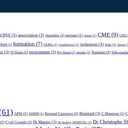
CME
(9)
CPSY
(3)
association
(3)
Australie
(2)
autisme
(2)
charte
(1)
CMG
formation
(7)
isolement
(3)
2RSM
(1)
GEPSo
(1)
guadeloupe
(1)
Italie
(1)
Japon
(
ux
(3)
programme
(3)
O.Veran
(2)
Touraine
(2)
Psy-Soma
(1)
suicide
(1)
Téléconsulta
(61)
Bouniard
(3)
C
APM
(2)
Bernard Cazenave
(2)
C.Mantrant
(2)
ASPMP
(1)
Dr Christophe S
Di Maggio
(3)
(2)
Cyril Corrado
(2)
Dr Audrey MARTIAL
(1)