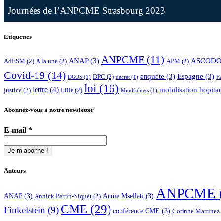
Journées de l’ANPCME Strasbourg 2023
Etiquettes
ANPCME
(11)
ANAP
(3)
ASCODO
AdESM
(2)
A la une
(2)
APM
(2)
Covid-19
(14)
enquête
(3)
Espagne
(3)
DPC
(2)
DGOS
(1)
décret
(1)
F
loi
(16)
lettre
(4)
mobilisation hopita
justice
(2)
Lille
(2)
Mindfulness
(1)
Abonnez-vous à notre newsletter
E-mail
*
Auteurs
ANPCME
ANAP
(3)
Annie Msellati
(3)
Annick Perrin-Niquet
(2)
CME
(29)
Finkelstein
(9)
conférence CME
(3)
Corinne Martinez