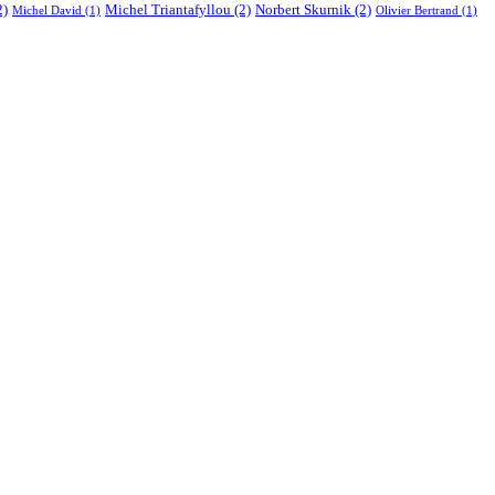
2)
Michel Triantafyllou
(2)
Norbert Skurnik
(2)
Michel David
(1)
Olivier Bertrand
(1)