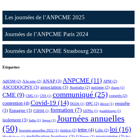
Les journées de l’ANPCME 2025
Journées de l’ANPCME Paris 2024
Journées de l’ANPCME Strasbourg 2023
Etiquettes
ANPCME
(11)
ANAP
(3)
AdESM
(2)
A la une
(2)
APM
(2)
ASCODOCPSY
(3)
association
(3)
Australie
(2)
autisme
(2)
charte
(1)
communiqué
(25)
CME
(9)
congrès
(2)
CMG
(1)
CNS
(1)
Covid-19
(14)
contention
(4)
enquête
DPC
(2)
DGOS
(1)
décret
(1)
formation
(7)
(3)
Espagne
(3)
F2RSM
(1)
GEPSo
(1)
guadeloupe
(1)
Journées annuelles
isolement
(3)
Italie
(1)
Japon
(1)
(50)
loi
(16)
lettre
(4)
justice
(2)
Lille
(2)
Journées annuelles 2022
(1)
mobilisation hopitaux
(3)
programme
(3)
O.Veran
(2)
Mindfulness
(1)
Psy-