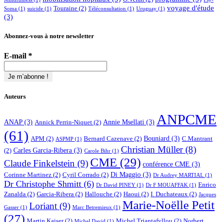
voyage d'étude
Touraine
(2)
Soma
(1)
suicide
(1)
Téléconsultation
(1)
Uruguay
(1)
(3)
Abonnez-vous à notre newsletter
E-mail
*
Auteurs
ANPCME
ANAP
(3)
Annie Msellati
(3)
Annick Perrin-Niquet
(2)
(61)
Bouniard
(3)
APM
(2)
Bernard Cazenave
(2)
C.Mantrant
ASPMP
(1)
Christian Müller
(8)
Carles Garcia-Ribera
(3)
(2)
Carole Bihr
(1)
CME
(29)
Claude Finkelstein
(9)
conférence CME
(3)
Di Maggio
(3)
Corinne Martinez
(2)
Cyril Corrado
(2)
Dr Audrey MARTIAL
(1)
Dr Christophe Shmitt
(6)
Enrico
Dr David PINEY
(1)
Dr F MOUAFFAK
(1)
Zanalda
(2)
Garcia-Ribera
(2)
Hallouche
(2)
Haoui
(2)
I. Duchateaux
(2)
Jacques
Marie-Noëlle Petit
Loriant
(9)
Gasser
(1)
Marc Betremieux
(1)
(27)
Martin Kaiser
(2)
Michel Triantafyllou
(2)
Norbert
Michel David
(1)