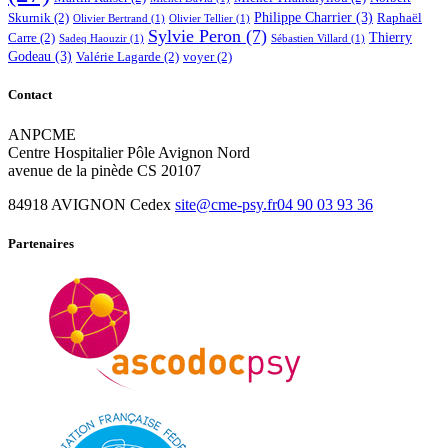
Philippe Charrier
(3)
Skurnik
(2)
Raphaël
Olivier Bertrand
(1)
Olivier Tellier
(1)
Sylvie Peron
(7)
Thierry
Carre
(2)
Sadeq Haouzir
(1)
Sébastien Villard
(1)
Godeau
(3)
Valérie Lagarde
(2)
voyer
(2)
Contact
ANPCME
Centre Hospitalier Pôle Avignon Nord
avenue de la pinède CS 20107
84918 AVIGNON Cedex
site@cme-psy.fr
04 90 03 93 36
Partenaires