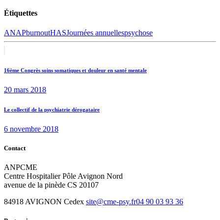
Étiquettes
ANAP
burnout
HAS
Journées annuelles
psychose
Navigation
Previous
post:
de
16ème Congrès soins somatiques et douleur en santé mentale
l’article
20 mars 2018
Next
Le collectif de la psychiatrie dérogataire
post:
6 novembre 2018
Contact
ANPCME
Centre Hospitalier Pôle Avignon Nord
avenue de la pinède CS 20107
84918 AVIGNON Cedex
site@cme-psy.fr
04 90 03 93 36