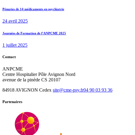
post:
de
Pénuries de 14 médicaments en psychiatrie
l’article
24 avril 2025
Next
Journées de Formation de l’ANPCME 2025
post:
1 juillet 2025
Contact
ANPCME
Centre Hospitalier Pôle Avignon Nord
avenue de la pinède CS 20107
84918 AVIGNON Cedex
site@cme-psy.fr
04 90 03 93 36
Partenaires