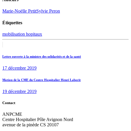
Marie-Noëlle Petit
Sylvie Peron
Étiquettes
mobilisation hopitaux
Navigation
Previous
post:
de
Lettre ouverte à la ministre des solidarités et de la santé
l’article
17 décembre 2019
Next
Motion de la CME du Centre Hospitalier Henri Laborit
post:
19 décembre 2019
Contact
ANPCME
Centre Hospitalier Pôle Avignon Nord
avenue de la pinède CS 20107