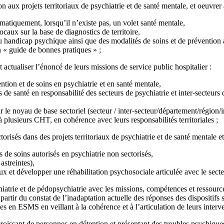
ion aux projets territoriaux de psychiatrie et de santé mentale, et oeuvrer
matiquement, lorsqu’il n’existe pas, un volet santé mentale,
ocaux sur la base de diagnostics de territoire,
 handicap psychique ainsi que des modalités de soins et de prévention a
 « guide de bonnes pratiques » ;
et actualiser l’énoncé de leurs missions de service public hospitalier :
ntion et de soins en psychiatrie et en santé mentale,
ts de santé en responsabilité des secteurs de psychiatrie et inter-secteu
ur le noyau de base sectoriel (secteur / inter-secteur/département/région/i
 plusieurs CHT, en cohérence avec leurs responsabilités territoriales ;
torisés dans des projets territoriaux de psychiatrie et de santé mentale 
s de soins autorisés en psychiatrie non sectorisés,
astreintes),
x et développer une réhabilitation psychosociale articulée avec le secte
hiatrie et de pédopsychiatrie avec les missions, compétences et ressourc
rtir du constat de l’inadaptation actuelle des réponses des dispositifs
lles en ESMS en veillant à la cohérence et à l’articulation de leurs interv
oissant de personnes en détention et présentant des troubles psychiques