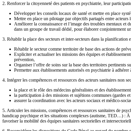
2. Renforcer la citoyenneté des patients en psychiatrie, leur participat
Développer les conseils locaux de santé et mettre en place systé
Mettre en place un pilotage par objectifs partagés entre acteurs l
Améliorer la connaissance et l’image des troubles mentaux et du
dans un groupe de travail dédié, pour élaborer conjointement un
3. Rétablir la place des secteurs et inter-secteurs dans la planification 
Rétablir le secteur comme territoire de base des actions de préve
Expliciter et actualiser les missions des équipes et établissemen
prévention,
Organiser l’offre de soins sur la base des territoires pertinents s
Permettre aux établissements autorisés en psychiatrie à adhérer à
4. Intégrer les compétences et ressources des acteurs sanitaires non sec
la place et le rôle des médecins généralistes et des établissement
la participation à des missions et sujétions communes (gardes et 
assurer la coordination avec les acteurs sociaux et médico-sociau
5. Articuler les missions, compétences et ressources sanitaires de psyc
handicap psychique et les situations complexes (autisme, TED…) : À pa
favoriser la mobilité des équipes sanitaires sectorielles et intersectorie
6. Reconsidérer les dispositions du Code Pénal au regard du nombre cr