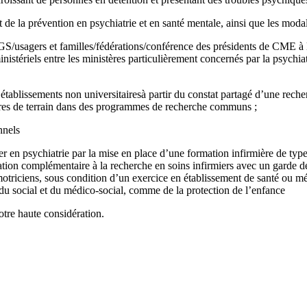
t de la prévention en psychiatrie et en santé mentale, ainsi que les modal
S/usagers et familles/fédérations/conférence des présidents de CME à
stériels entre les ministères particulièrement concernés par la psychiatri
établissements non universitairesà partir du constat partagé d’une rech
ires de terrain dans des programmes de recherche communs ;
nnels
er en psychiatrie par la mise en place d’une formation infirmière de typ
mation complémentaire à la recherche en soins infirmiers avec un garde d
otriciens, sous condition d’un exercice en établissement de santé ou m
 du social et du médico-social, comme de la protection de l’enfance
tre haute considération.