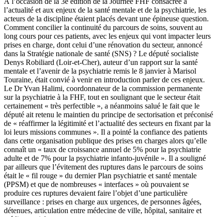
À l’occasion de la 3e édition de la Journée FHF consacrée à
l’actualité et aux enjeux de la santé mentale et de la psychiatrie, les
acteurs de la discipline étaient placés devant une épineuse question.
Comment concilier la continuité du parcours de soins, souvent au
long cours pour ces patients, avec les enjeux qui vont impacter leurs
prises en charge, dont celui d’une rénovation du secteur, annoncé
dans la Stratégie nationale de santé (SNS) ? Le député socialiste
Denys Robiliard (Loir-et-Cher), auteur d’un rapport sur la santé
mentale et l’avenir de la psychiatrie remis le 8 janvier à Marisol
Touraine, était convié à venir en introduction parler de ces enjeux.
Le Dr Yvan Halimi, coordonnateur de la commission permanente
sur la psychiatrie à la FHF, tout en soulignant que le secteur était
certainement « très perfectible », a néanmoins salué le fait que le
député ait retenu le maintien du principe de sectorisation et préconisé
de « réaffirmer la légitimité et l’actualité des secteurs en fixant par la
loi leurs missions communes ». Il a pointé la confiance des patients
dans cette organisation publique des prises en charges alors qu’elle
connaît un « taux de croissance annuel de 5% pour la psychiatrie
adulte et de 7% pour la psychiatrie infanto-juvénile ». Il a souligné
par ailleurs que l’évitement des ruptures dans le parcours de soins
était le « fil rouge » du dernier Plan psychiatrie et santé mentale
(PPSM) et que de nombreuses « interfaces » où pouvaient se
produire ces ruptures devaient faire l’objet d’une particulière
surveillance : prises en charge aux urgences, de personnes âgées,
détenues, articulation entre médecine de ville, hôpital, sanitaire et