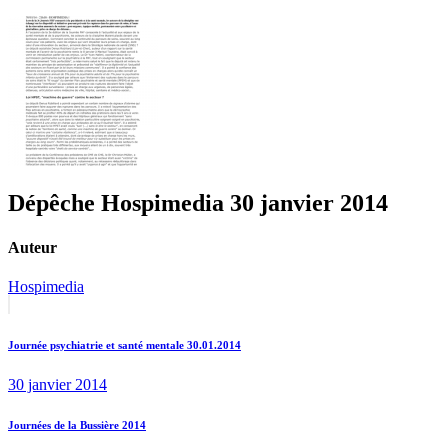
Dépêche Hospimedia 30 janvier 2014
Auteur
Hospimedia
Navigation
Previous
post:
de
Journée psychiatrie et santé mentale 30.01.2014
l’article
30 janvier 2014
Next
Journées de la Bussière 2014
post: