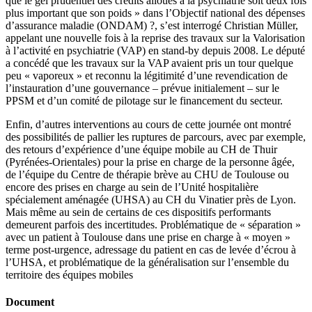
que le gel prudentiel des crédits alloués à la psychiatrie soit deux fois
plus important que son poids » dans l’Objectif national des dépenses
d’assurance maladie (ONDAM) ?, s’est interrogé Christian Müller,
appelant une nouvelle fois à la reprise des travaux sur la Valorisation
à l’activité en psychiatrie (VAP) en stand-by depuis 2008. Le député
a concédé que les travaux sur la VAP avaient pris un tour quelque
peu « vaporeux » et reconnu la légitimité d’une revendication de
l’instauration d’une gouvernance – prévue initialement – sur le
PPSM et d’un comité de pilotage sur le financement du secteur.
Enfin, d’autres interventions au cours de cette journée ont montré
des possibilités de pallier les ruptures de parcours, avec par exemple,
des retours d’expérience d’une équipe mobile au CH de Thuir
(Pyrénées-Orientales) pour la prise en charge de la personne âgée,
de l’équipe du Centre de thérapie brève au CHU de Toulouse ou
encore des prises en charge au sein de l’Unité hospitalière
spécialement aménagée (UHSA) au CH du Vinatier près de Lyon.
Mais même au sein de certains de ces dispositifs performants
demeurent parfois des incertitudes. Problématique de « séparation »
avec un patient à Toulouse dans une prise en charge à « moyen »
terme post-urgence, adressage du patient en cas de levée d’écrou à
l’UHSA, et problématique de la généralisation sur l’ensemble du
territoire des équipes mobiles
Document