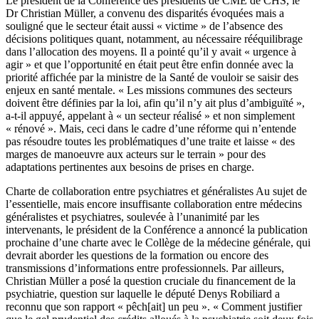
Le président de la Conférence des présidents de CME de CHS, le
Dr Christian Müller, a convenu des disparités évoquées mais a
souligné que le secteur était aussi « victime » de l’absence des
décisions politiques quant, notamment, au nécessaire rééquilibrage
dans l’allocation des moyens. Il a pointé qu’il y avait « urgence à
agir » et que l’opportunité en était peut être enfin donnée avec la
priorité affichée par la ministre de la Santé de vouloir se saisir des
enjeux en santé mentale. « Les missions communes des secteurs
doivent être définies par la loi, afin qu’il n’y ait plus d’ambiguïté »,
a-t-il appuyé, appelant à « un secteur réalisé » et non simplement
« rénové ». Mais, ceci dans le cadre d’une réforme qui n’entende
pas résoudre toutes les problématiques d’une traite et laisse « des
marges de manoeuvre aux acteurs sur le terrain » pour des
adaptations pertinentes aux besoins de prises en charge.
Charte de collaboration entre psychiatres et généralistes Au sujet de
l’essentielle, mais encore insuffisante collaboration entre médecins
généralistes et psychiatres, soulevée à l’unanimité par les
intervenants, le président de la Conférence a annoncé la publication
prochaine d’une charte avec le Collège de la médecine générale, qui
devrait aborder les questions de la formation ou encore des
transmissions d’informations entre professionnels. Par ailleurs,
Christian Müller a posé la question cruciale du financement de la
psychiatrie, question sur laquelle le député Denys Robiliard a
reconnu que son rapport « pêch[ait] un peu ». « Comment justifier