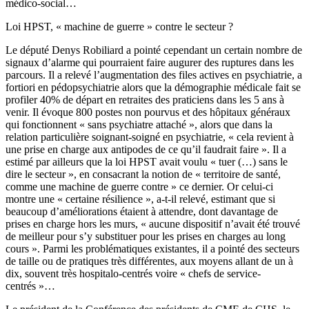
médico-social…
Loi HPST, « machine de guerre » contre le secteur ?
Le député Denys Robiliard a pointé cependant un certain nombre de
signaux d’alarme qui pourraient faire augurer des ruptures dans les
parcours. Il a relevé l’augmentation des files actives en psychiatrie, a
fortiori en pédopsychiatrie alors que la démographie médicale fait se
profiler 40% de départ en retraites des praticiens dans les 5 ans à
venir. Il évoque 800 postes non pourvus et des hôpitaux généraux
qui fonctionnent « sans psychiatre attaché », alors que dans la
relation particulière soignant-soigné en psychiatrie, « cela revient à
une prise en charge aux antipodes de ce qu’il faudrait faire ». Il a
estimé par ailleurs que la loi HPST avait voulu « tuer (…) sans le
dire le secteur », en consacrant la notion de « territoire de santé,
comme une machine de guerre contre » ce dernier. Or celui-ci
montre une « certaine résilience », a-t-il relevé, estimant que si
beaucoup d’améliorations étaient à attendre, dont davantage de
prises en charge hors les murs, « aucune dispositif n’avait été trouvé
de meilleur pour s’y substituer pour les prises en charges au long
cours ». Parmi les problématiques existantes, il a pointé des secteurs
de taille ou de pratiques très différentes, aux moyens allant de un à
dix, souvent très hospitalo-centrés voire « chefs de service-
centrés »…