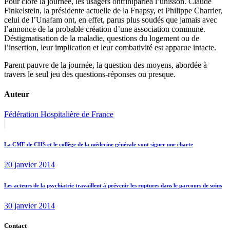
Pour clore la journée, les usagers ontfiniparléà l’unisson. Claude
Finkelstein, la présidente actuelle de la Fnapsy, et Philippe Charrier,
celui de l’Unafam ont, en effet, parus plus soudés que jamais avec
l’annonce de la probable création d’une association commune.
Déstigmatisation de la maladie, questions du logement ou de
l’insertion, leur implication et leur combativité est apparue intacte.
Parent pauvre de la journée, la question des moyens, abordée à
travers le seul jeu des questions-réponses ou presque.
Auteur
Fédération Hospitalière de France
Navigation
Previous
post:
de
La CME de CHS et le collège de la médecine générale vont signer une charte
l’article
20 janvier 2014
Next
Les acteurs de la psychiatrie travaillent à prévenir les ruptures dans le parcours de soins
post:
30 janvier 2014
Contact