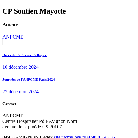
CP Soutien Mayotte
Auteur
ANPCME
Navigation
Previous
post:
de
Décès du Dr Francis Fellinger
l’article
10 décembre 2024
Next
Journées de l’ANPCME Paris 2024
post:
27 décembre 2024
Contact
ANPCME
Centre Hospitalier Pôle Avignon Nord
avenue de la pinède CS 20107
84918 AVIGNON Cedex
site@cme-psy.fr
04 90 03 93 36