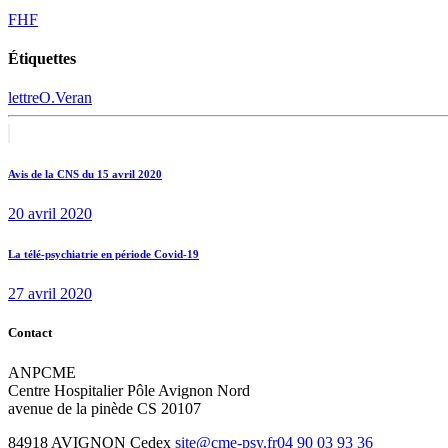
FHF
Étiquettes
lettre
O.Veran
Navigation
Previous
post:
de
Avis de la CNS du 15 avril 2020
l’article
20 avril 2020
Next
La télé-psychiatrie en période Covid-19
post:
27 avril 2020
Contact
ANPCME
Centre Hospitalier Pôle Avignon Nord
avenue de la pinède CS 20107
84918 AVIGNON Cedex
site@cme-psy.fr
04 90 03 93 36