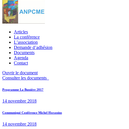
Articles
La conférence
L’association
Demande d’adhésion
Documents
Agenda
Contact
Ouvrir le document
Consulter les documents
Navigation
Previous
Programme La Bussière 2017
post:
de
14 novembre 2018
l’article
Next
Communiqué Conférence Michel Horassius
post:
14 novembre 2018