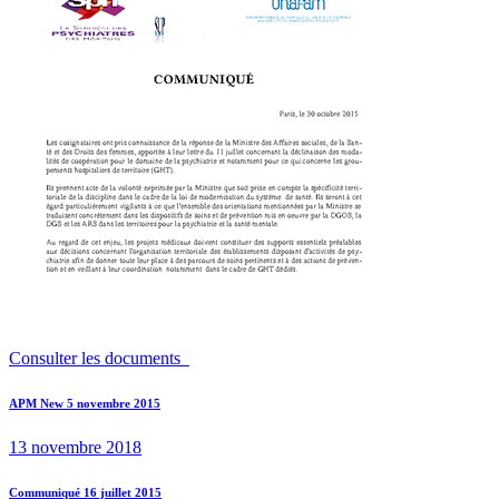
Consulter les documents
Navigation
Previous
APM New 5 novembre 2015
post:
de
13 novembre 2018
l’article
Next
Communiqué 16 juillet 2015