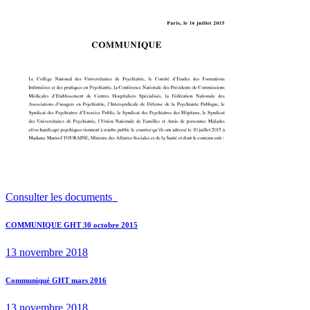
Consulter les documents
Navigation
Previous
COMMUNIQUE GHT 30 octobre 2015
post:
de
13 novembre 2018
l’article
Next
Communiqué GHT mars 2016
post:
13 novembre 2018