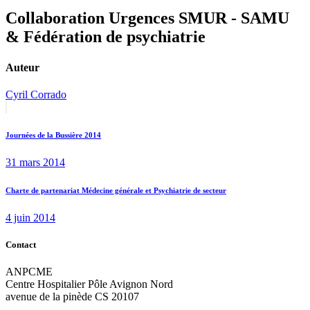
Collaboration Urgences SMUR - SAMU
& Fédération de psychiatrie
Auteur
Cyril Corrado
Navigation
Previous
post:
de
Journées de la Bussière 2014
l’article
31 mars 2014
Next
Charte de partenariat Médecine générale et Psychiatrie de secteur
post:
4 juin 2014
Contact
ANPCME
Centre Hospitalier Pôle Avignon Nord
avenue de la pinède CS 20107