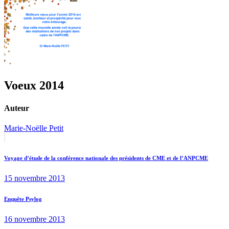
Voeux 2014
Auteur
Marie-Noëlle Petit
Navigation
Previous
post:
de
Voyage d’étude de la conférence nationale des présidents de CME et de l’ANPCME
l’article
15 novembre 2013
Next
Enquête Psylog
post:
16 novembre 2013