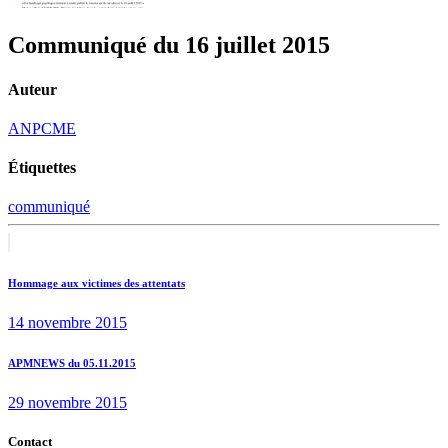
Communiqué du 16 juillet 2015
Auteur
ANPCME
Étiquettes
communiqué
Navigation
Previous
post:
de
Hommage aux victimes des attentats
l’article
14 novembre 2015
Next
APMNEWS du 05.11.2015
post:
29 novembre 2015
Contact