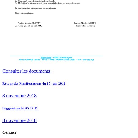
Consulter les documents
Navigation
Previous
Retour des Manifestations du 15 juin 2011
post:
de
8 novembre 2018
l’article
Next
Suggestions loi 05 07 11
post:
8 novembre 2018
Contact