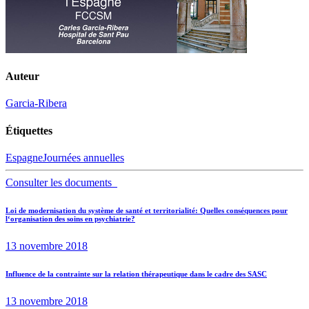
Auteur
Garcia-Ribera
Étiquettes
Espagne
Journées annuelles
Consulter les documents
Navigation
Previous
Loi de modernisation du système de santé et territorialité: Quelles conséquences pour
l‘organisation des soins en psychiatrie?
post:
de
13 novembre 2018
l’article
Next
Influence de la contrainte sur la relation thérapeutique dans le cadre des SASC
post:
13 novembre 2018