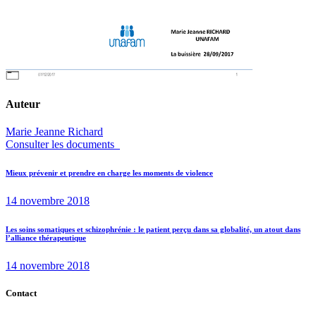
Auteur
Marie Jeanne Richard
Consulter les documents
Navigation
Previous
Mieux prévenir et prendre en charge les moments de violence
post:
de
14 novembre 2018
l’article
Next
Les soins somatiques et schizophrénie : le patient perçu dans sa globalité, un atout dans
l’alliance thérapeutique
post:
14 novembre 2018
Contact