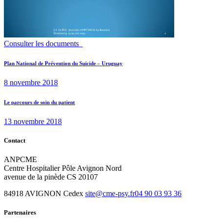
Consulter les documents
Navigation
Previous
Plan National de Prévention du Suicide – Uruguay
post:
de
8 novembre 2018
l’article
Next
Le parcours de soin du patient
post:
13 novembre 2018
Contact
ANPCME
Centre Hospitalier Pôle Avignon Nord
avenue de la pinède CS 20107
84918 AVIGNON Cedex
site@cme-psy.fr
04 90 03 93 36
Partenaires