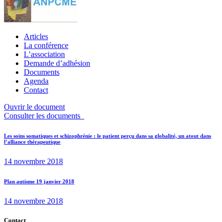
Articles
La conférence
L’association
Demande d’adhésion
Documents
Agenda
Contact
Ouvrir le document
Consulter les documents
Navigation
Previous
Les soins somatiques et schizophrénie : le patient perçu dans sa globalité, un atout dans
l’alliance thérapeutique
post:
de
14 novembre 2018
l’article
Next
Plan autisme 19 janvier 2018
post:
14 novembre 2018
Contact